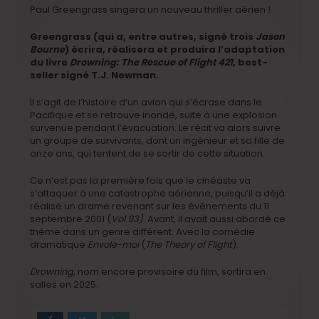
Paul Greengrass singera un nouveau thriller aérien !
Greengrass (qui a, entre autres, signé trois
Jason
Bourne
)
écrira, réalisera et produira l’adaptation
du livre
Drowning: The Rescue of Flight 421
, best-
seller signé T.J. Newman.
Il s’agit de l’histoire d’un avion qui s’écrase dans le
Pacifique et se retrouve inondé, suite à une explosion
survenue pendant l’évacuation. Le récit va alors suivre
un groupe de survivants, dont un ingénieur et sa fille de
onze ans, qui tentent de se sortir de cette situation.
Ce n’est pas la première fois que le cinéaste va
s’attaquer à une catastrophe aérienne, puisqu’il a déjà
réalisé un drame revenant sur les événements du 11
septembre 2001 (
Vol 93)
. Avant, il avait aussi abordé ce
thème dans un genre différent. Avec la comédie
dramatique
Envole-moi
(
The Theory of Flight
).
Drowning
, nom encore provisoire du film, sortira en
salles en 2025.