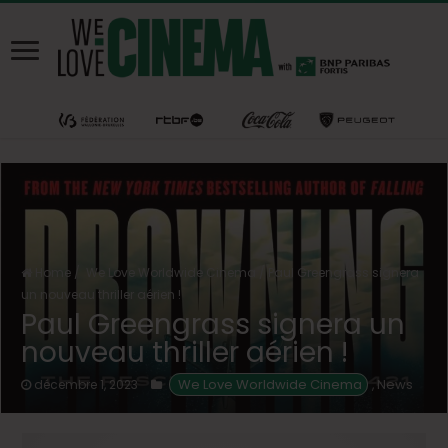
Home
/
We Love Worldwide Cinema
/
Paul Greengrass signera
un nouveau thriller aérien !
Paul Greengrass signera un
nouveau thriller aérien !
 We Love Worldwide Cinema
News
décembre 1, 2023
,