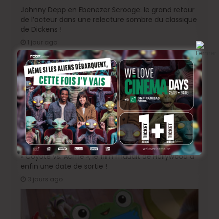
Johnny Depp en Ebenezer Scrooge: le grand retour
de l’acteur dans une relecture sombre du classique
de Dickens !
1 jour ago
« Coyote vs. Acme », le film maudit de Hollywood a
enfin une date de sortie !
3 jours ago