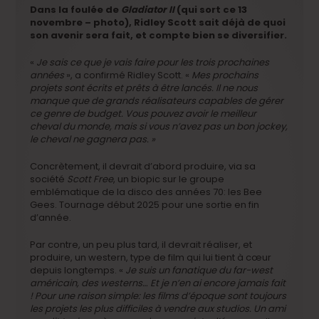
Dans la foulée de
Gladiator II
(qui sort ce 13
novembre – photo), Ridley Scott sait déjà de quoi
son avenir sera fait, et compte bien se diversifier.
«
Je sais ce que je vais faire pour les trois prochaines
années
», a confirmé Ridley Scott. «
Mes prochains
projets sont écrits et prêts à être lancés. Il ne nous
manque que de grands réalisateurs capables de gérer
ce genre de budget. Vous pouvez avoir le meilleur
cheval du monde, mais si vous n’avez pas un bon jockey,
le cheval ne gagnera pas. »
Concrètement, il devrait d’abord produire, via sa
société
Scott Free
, un biopic sur le groupe
emblématique de la disco des années 70: les Bee
Gees. Tournage début 2025 pour une sortie en fin
d’année.
Par contre, un peu plus tard, il devrait réaliser, et
produire, un western, type de film qui lui tient à cœur
depuis longtemps. «
Je suis un fanatique du far-west
américain, des westerns…
Et je n’en ai encore jamais fait
!
Pour une raison simple: les films d’époque sont toujours
les projets les plus difficiles à vendre aux studios.
Un ami