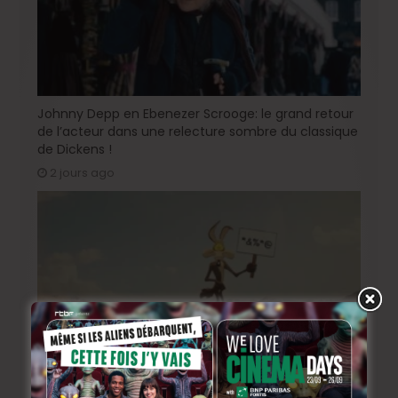
Johnny Depp en Ebenezer Scrooge: le grand retour
de l’acteur dans une relecture sombre du classique
de Dickens !
2 jours ago
« Coyote vs. Acme », le film maudit de Hollywood a