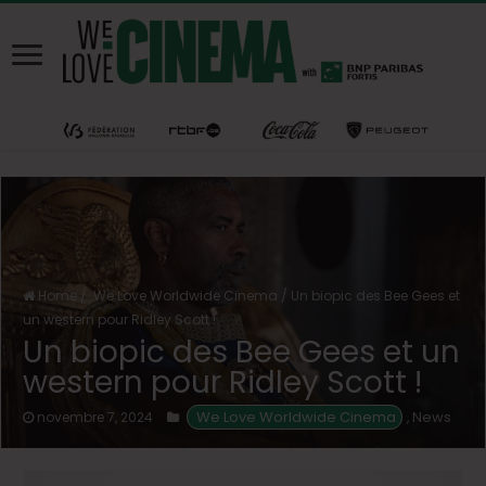
Home
/
We Love Worldwide Cinema
/
Un biopic des Bee Gees et
un western pour Ridley Scott !
Un biopic des Bee Gees et un
western pour Ridley Scott !
 We Love Worldwide Cinema
News
novembre 7, 2024
,