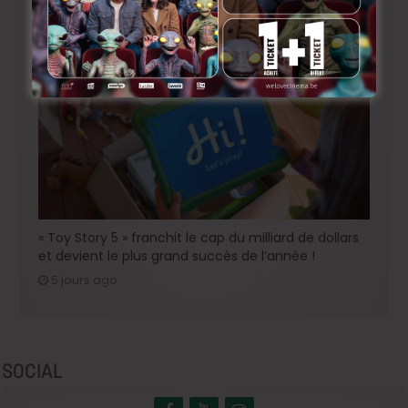
enfin une date de sortie !
4 jours ago
« Toy Story 5 » franchit le cap du milliard de dollars
et devient le plus grand succès de l’année !
5 jours ago
SOCIAL