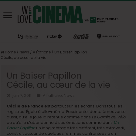
Home
/
News
/
A l'affiche
/
Un Baiser Papillon
Cécile, au cœur de la vie
Un Baiser Papillon
Cécile, au cœur de la vie
juin 7, 2011
A l'affiche
,
News
Cécile de France
est partout sur les écrans. Dans tous les
registres. Égale à elle-même. Fascinante, donc; émouvante
aussi, qu’elle joue la retenue comme dans
Le Gamin au Vélo
ou qu’elle s’abandonne à ses émotions comme dans
Un
Baiser Papillon
un long métrage très différent, très extraverti,
construit autour de quelques femmes confrontées à un