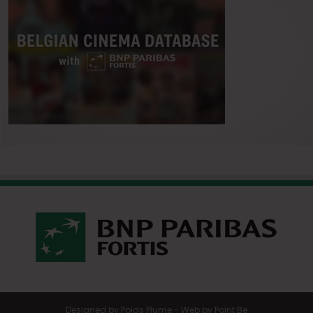
Designed by
Poids Plume
- Web by
Point Be