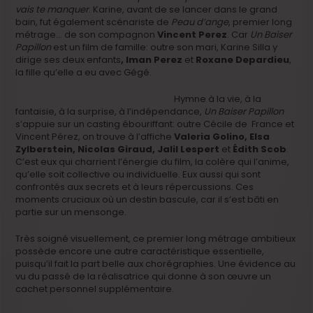
vais te manquer
. Karine, avant de se lancer dans le grand
bain, fut également scénariste de
Peau d’ange
, premier long
métrage… de son compagnon
Vincent Perez
. Car
Un Baiser
Papillon
est un film de famille: outre son mari, Karine Silla y
dirige ses deux enfants
,
Iman Perez
et
Roxane Depardieu
,
la fille qu’elle a eu avec Gégé.
Hymne à la vie, à la
fantaisie, à la surprise, à l’indépendance,
Un Baiser Papillon
s’appuie sur un casting ébouriffant: outre Cécile de France et
Vincent Pérez, on trouve à l’affiche
Valeria Golino, Elsa
Zylberstein, Nicolas Giraud, Jalil Lespert
et
Édith Scob
.
C’est eux qui charrient l’énergie du film, la colère qui l’anime,
qu’elle soit collective ou individuelle. Eux aussi qui sont
confrontés aux secrets et à leurs répercussions. Ces
moments cruciaux où un destin bascule, car il s’est bâti en
partie sur un mensonge.
Très soigné visuellement, ce premier long métrage ambitieux
possède encore une autre caractéristique essentielle,
puisqu’il fait la part belle aux chorégraphies. Une évidence au
vu du passé de la réalisatrice qui donne à son œuvre un
cachet personnel supplémentaire.