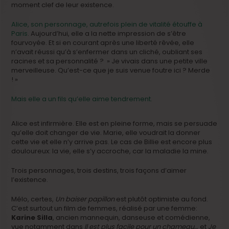
moment clef de leur existence.
Alice, son personnage, autrefois plein de vitalité étouffe à
Paris
. Aujourd’hui, elle a la nette impression de s’être
fourvoyée. Et si en courant après une liberté rêvée, elle
n’avait réussi qu’à s’enfermer dans un cliché, oubliant ses
racines et sa personnalité ? » Je vivais dans une petite ville
merveilleuse. Qu’est-ce que je suis venue foutre ici ? Merde
! »
Mais elle a un fils qu’elle aime tendrement.
Alice est infirmière. Elle est en pleine forme, mais se persuade
qu’elle doit changer de vie. Marie, elle voudrait la donner
cette vie et elle n’y arrive pas. Le cas de Billie est encore plus
douloureux: la vie, elle s’y accroche, car la maladie la mine.
Trois personnages, trois destins, trois façons d’aimer
l’existence.
Mélo, certes,
Un baiser papillon
est plutôt optimiste au fond.
C’est surtout un film de femmes, réalisé par une femme:
Karine Silla
, ancien mannequin, danseuse et comédienne,
vue notamment dans
Il est plus facile pour un chameau…
et
Je