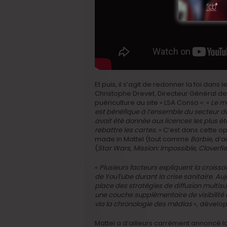
Et puis, il s’agit de redonner la foi dans
Christophe Drevet, Directeur Général de 
puériculture au site « LSA Conso »: «
Le ma
est bénéfique à l’ensemble du secteur du 
avait été donnée aux licences les plus é
rebattre les cartes.
» C’est dans cette op
made in Mattel (tout comme
Barbie
, d’a
(
Star Wars
,
Mission: Impossible
,
Cloverfie
«
Plusieurs facteurs ­expliquent la croi
de YouTube durant la crise sanitaire. Auj
place des stratégies de diffusion multis
une couche supplémentaire de visibilité 
via la chronologie des médias
», dévelop
Mattel a d’ailleurs carrément annoncé la