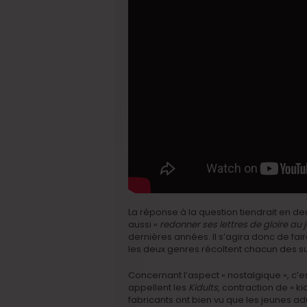
La réponse à la question tiendrait en de
aussi «
redonner ses lettres de gloire au 
dernières années. Il s’agira donc de fai
les deux genres récoltent chacun des s
Concernant l’aspect « nostalgique », c’e
appellent les
Kidults
, contraction de « ki
fabricants ont bien vu que les jeunes a