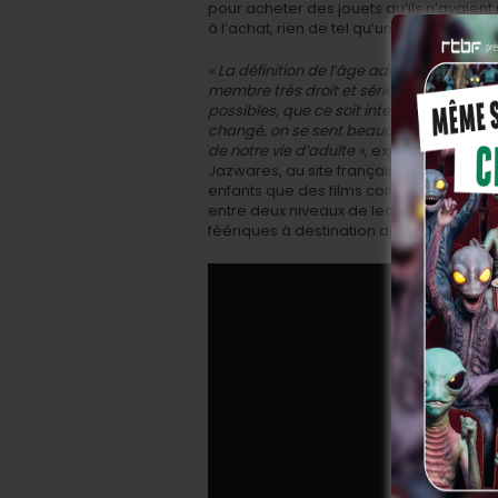
pour acheter des jouets qu’ils n’avaient 
à l’achat, rien de tel qu’un film où ces 
« La définition de l’âge adulte a définit
membre très droit et sérieux de la sociét
possibles, que ce soit intellectuellemen
changé, on se sent beaucoup plus libres
de notre vie d’adulte »
, expliquait Jere
Jazwares, au site français Slate. Et c’est
enfants que des films comme
Barbie
, q
entre deux niveaux de lecture: un seco
féériques à destination des plus jeunes.