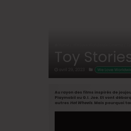
Home
/
We Love Worldwide Cinema
/
To
Toy Storie
avril 29, 2023
 We Love Worldw
Au rayon des films inspirés de joujo
Playmobil ou G.I. Joe. Et vont débar
autres
Hot Wheels
. Mais pourquoi t