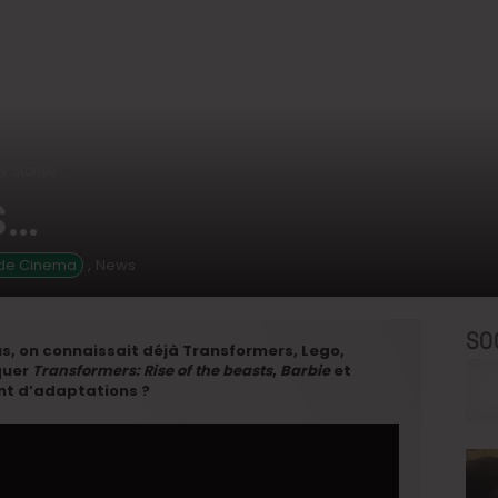
y Stories…
s…
,
ide Cinema
News
SO
us, on connaissait déjà Transformers, Lego,
quer
Transformers: Rise of the beasts
,
Barbie
et
ant d’adaptations ?