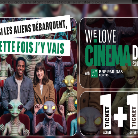
pas pu acquérir étant petits. Et pour les inciter à passer
joujous prennent vie (Ce qui n’empêche pas un bon film.).
ivement évolué. Auparavant, on se devait d’être un
é. Et on devait le démontrer de toutes les façons
t ou émotionnellement parlant. Aujourd’hui les mœurs ont
 d’assumer que notre « fandom » fasse partie intégrante
my Padawer, responsable auprès de la société de jouets
 précisément pour parler à ces « Kidults » et à leurs
ui sort ce 19 juillet, pratiqueront un équilibre très stable
nd degré réservé aux grands et des scènes plus