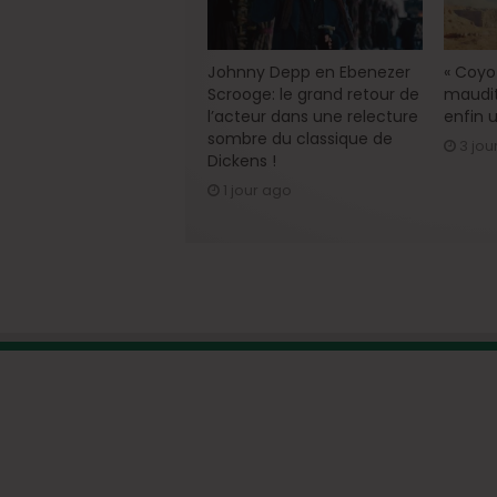
Johnny Depp en Ebenezer
« Coyot
Scrooge: le grand retour de
maudit
l’acteur dans une relecture
enfin u
sombre du classique de
3 jou
Dickens !
1 jour ago