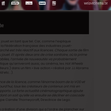
 le jouet en tant que tel. Car, comme l’explique
la Fédération française des industries jouet-
rché est très réactif aux licences.
Chaque sortie de film
jouet. Et après deux ans de crise sanitaire, où la prime
tablies, l’arrivée de nouveautés va probablement
tique qu’arriveront aussi, au cinéma, les
Hot Wheels
illeurs.) dans un film « live action » réalisé par JJ Abrams
ld
etc…).
ssance de la licence, comme l’énorme boom de la VOD et
ourd’hui, tous les créateurs de contenus ont mis en
upports. La forte actualité cinématographique ajoute
dont on sait qu’elle va ensuite se décliner en cascade
pe Camille Thorneycroft, Directrice de Lego.
 création d’une division qui a l’ordre de plancher sur