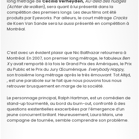
long métrage de
Cecilia Verheyden,
Au-delà des nuages
(Achter de wolken
), sera quant à lui présenté dans la
compétition des premiers longs. Les deux films ont été
produits par Eyeworks. Par ailleurs, le court métrage
Cracks
de Koen Van Sande sera lui aussi présenté en compétition à
Montréal.
C’est avec un évident plaisir que Nic Balthazar retournera à
Montréal. En 2007, son premier long métrage, le fabuleux
Ben
X
y avait remporté à la fois le Grand Prix des Amériques, le Prix
du Public et le Prix du Jury Œcuménique.
Everybody Happy
,
son troisième long métrage après le très émouvant Tot Altijd,
, est une parabole sur le fait que nous pouvons tous nous
retrouver brusquement en marge de la société.
Le personnage principal, Ralph Hartman, est un comédien de
stand-up tourmenté, au bord du burn-out, confronté à des
questions existentielles exacerbées par l’émergence d’un
jeune concurrent brillant. Heureusement, Laura Maris, une
compagne de tournée, semble comprendre son problème.