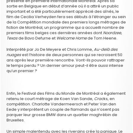
présenté en première internationale Montréal. Après sa
sortie en Belgique en début d’année où il a attiré un public
important et a été particulièrement apprécié des aînés, le
film de Cecilia Verheyden fera ses débuts à l’étranger au sein
de la Compétition mondiale des premiers longs métrages de
fiction de Montréal, un programme qui a accueilli nombre de
premiers films belges ces dernières années dont
Noordzee,
Texas
de Bavo Defurne et
Welcome Home
de Tom Heene.
Interprété par Jo De Meyere et Chris Lomme,
Au-del
à des
nuages
est l’histoire de deux personnes qui se recroisent 50
ans après leur première rencontre. Vont-ils pouvoir rattraper
le temps perdu ? Un dernier amour peut-il être aussi intense
qu’un premier ?
Enfin, le Festival des Films du Monde de Montréal a également
retenu le court métrage de Koen Van Sande,
Crac
ks, en
compétition. Charlotte Vandermeersch et Peter Van den
Eede y interprètent un couple de flamands qui n’osent pas
parquer leur grosse BMW dans un quartier maghrébin de
Bruxelles.
Un simple malentendu avec les riverains crée la panique. Le