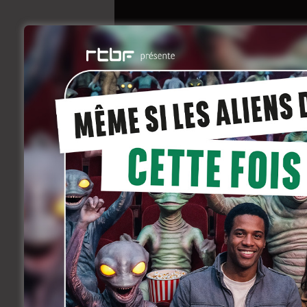
La tortue rouge 
juin 29, 2016
Coming soon
Un film d’animation de Michael Dudok d
Les grandes étapes de la vie d’un être hu
déserte peuplée de tortues, de crabes e
Ce film est présenté dans la section Un