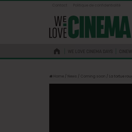
Contact
Politique de confidentialité
WE LOVE CINEMA DAYS
CINEW
Home
/
News
/
Coming soon
/
La tortue r