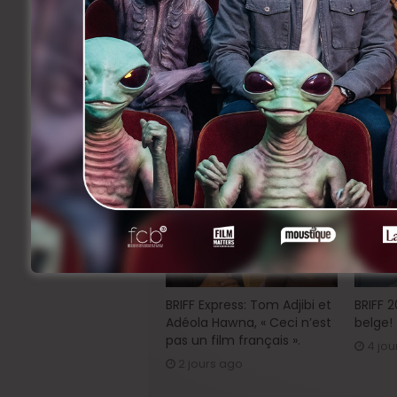
Une coproduction Belvision
Facebook
Twitter
Li
Share
Précedent
Le 1er août… Action !
Related Articles
BRIFF Express: Tom Adjibi et
BRIFF 
Adéola Hawna, « Ceci n’est
belge!
pas un film français ».
4 jou
2 jours ago