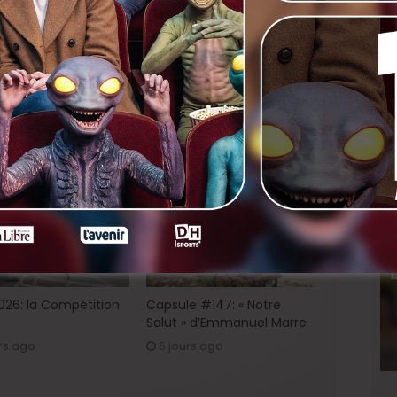
nkedIn
Next
Cinexit, par Henri de Garlache
2026: la Compétition
Capsule #147: « Notre
Salut » d’Emmanuel Marre
rs ago
6 jours ago