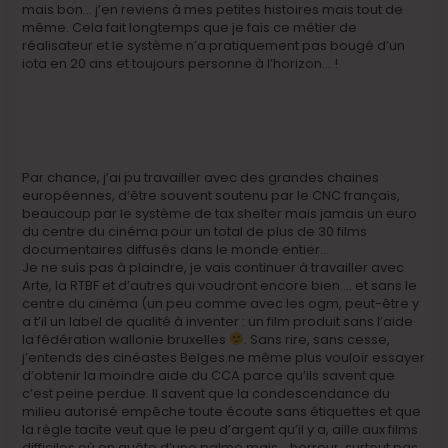
mais bon… j’en reviens à mes petites histoires mais tout de
même. Cela fait longtemps que je fais ce métier de
réalisateur et le système n’a pratiquement pas bougé d’un
iota en 20 ans et toujours personne à l’horizon… !
Par chance, j’ai pu travailler avec des grandes chaines
européennes, d’être souvent soutenu par le CNC français,
beaucoup par le système de tax shelter mais jamais un euro
du centre du cinéma pour un total de plus de 30 films
documentaires diffusés dans le monde entier…
Je ne suis pas à plaindre, je vais continuer à travailler avec
Arte, la RTBF et d’autres qui voudront encore bien … et sans le
centre du cinéma (un peu comme avec les ogm, peut-être y
a t’il un label de qualité à inventer : un film produit sans l’aide
la fédération wallonie bruxelles
. Sans rire, sans cesse,
j’entends des cinéastes Belges ne même plus vouloir essayer
d’obtenir la moindre aide du CCA parce qu’ils savent que
c’est peine perdue. Il savent que la condescendance du
milieu autorisé empêche toute écoute sans étiquettes et que
la règle tacite veut que le peu d’argent qu’il y a, aille aux films
difficiles où en quête d’une palme mais… horreur, surtout pas