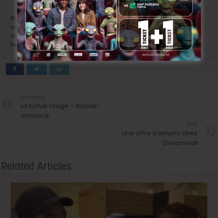
Ras le bol de ce complexe d’infériorité qui empêche toute
incursion dans le box-office. Il ne faut pas avoir peur de se
montrer avec les plus forts quand on a tant de talents sur le
terrain : Allez les Diables !
Précedent
La tortue rouge – Bande-
annonce
Next
Une offre d’emploi chez
Dreamwall
Related Articles