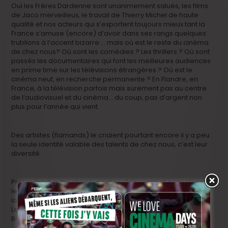
Oui les Frères Dardenne sont unanimement salués, les films
de Jaco merveilleux, le travail de Thierry Michel de haute
qualité et nos acteurs qui s’exportent toujours mieux tant la
France s’amuse (encore) d’avoir dans ses rangs quelques
trublions à l’accent bizarre … mais où est le reste du cinéma
de chez nous? Où sont les comédies ? Les thrillers ? Où sont
passés les documentaires qui font les meilleures audiences
en prime time sur les télévisions étrangères ? Où est le
cinéma neuf, en recherche permanente ? En Flandre, en
France, à la télévision parfois mais surement pas au centre
de l’audiovisuel et du cinéma… du coup, pas d’argent non
plus pour l’année qui vient.
Des artistes (flamands) le criaient pourtant encore il y a peu :
la seule identité valable des talents de chez nous, c’est leur
diversité.
Prétendre à autre chose, c’est se cloisonner et accepter sous
les paillettes éphémères du mois de mai, le jeu politique de
la division au risque de ne plus exister du tout.
Le système d’octroi de subsides en fédération Wallonie
Bruxelles est à réformer en profondeur.