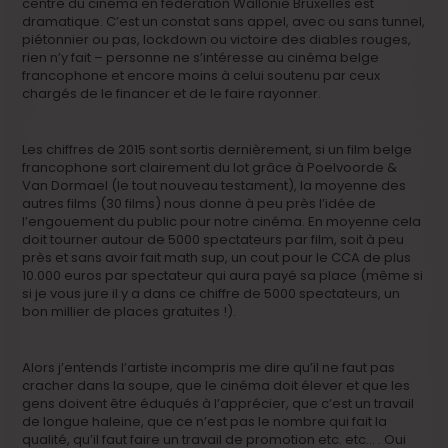
centre du cinéma en fédération Wallonie Bruxelles est
dramatique. C’est un constat sans appel, avec ou sans tunnel,
piétonnier ou pas, lockdown ou victoire des diables rouges,
rien n’y fait – personne ne s’intéresse au cinéma belge
francophone et encore moins à celui soutenu par ceux
chargés de le financer et de le faire rayonner.
Les chiffres de 2015 sont sortis dernièrement, si un film belge
francophone sort clairement du lot grâce à Poelvoorde &
Van Dormael (le tout nouveau testament), la moyenne des
autres films (30 films) nous donne à peu près l’idée de
l’engouement du public pour notre cinéma. En moyenne cela
doit tourner autour de 5000 spectateurs par film, soit à peu
près et sans avoir fait math sup, un cout pour le CCA de plus
10.000 euros par spectateur qui aura payé sa place (même si
si je vous jure il y a dans ce chiffre de 5000 spectateurs, un
bon millier de places gratuites !).
Alors j’entends l’artiste incompris me dire qu’il ne faut pas
cracher dans la soupe, que le cinéma doit élever et que les
gens doivent être éduqués à l’apprécier, que c’est un travail
de longue haleine, que ce n’est pas le nombre qui fait la
qualité, qu’il faut faire un travail de promotion etc. etc… . Oui