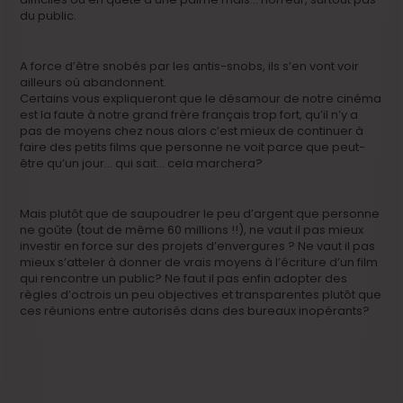
du public.
A force d’être snobés par les antis-snobs, ils s’en vont voir
ailleurs où abandonnent.
Certains vous expliqueront que le désamour de notre cinéma
est la faute à notre grand frère français trop fort, qu’il n’y a
pas de moyens chez nous alors c’est mieux de continuer à
faire des petits films que personne ne voit parce que peut-
être qu’un jour… qui sait… cela marchera?
Mais plutôt que de saupoudrer le peu d’argent que personne
ne goûte (tout de même 60 millions !!), ne vaut il pas mieux
investir en force sur des projets d’envergures ? Ne vaut il pas
mieux s’atteler à donner de vrais moyens à l’écriture d’un film
qui rencontre un public? Ne faut il pas enfin adopter des
règles d’octrois un peu objectives et transparentes plutôt que
ces réunions entre autorisés dans des bureaux inopérants?