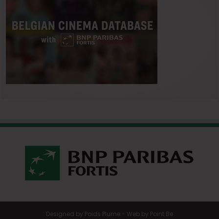
Designed by
Poids Plume
- Web by
Point Be