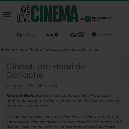
Home
/
News
/
En bref
/
Cinexit, par Henri de Garlache
Cinexit, par Henri de
Garlache
juin 29, 2016
En bref
Henri de Gerlache
est un des patrons d’Alizé Production,
réalisateur nombreux docus, producteur d’Une chanson pour
ma mère. Entre autres.
Il a souhaité publier une carte blanche sur Cinevox après que
son nouveau documentaire « La belge histoire de Cannes » qui
met en valeur notre patrimoine cinématographique ait été