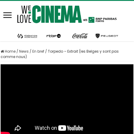
Home
/
News
/
En bref
/
Torpedo – Extrait (les Belges y sont pas
comme nous)