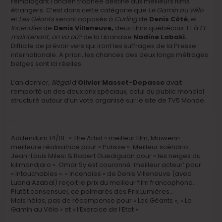
remplaçant l’ancien trophée destiné aux meilleurs films
étrangers. C’est dans cette catégorie que
Le Gamin au Vélo
et
Les Géants
seront opposés à
Curling
de
Denis Côté
, et
Incendies
de
Denis Villeneuve,
deux films québécois. Et à
Et
maintenant, on va où?
de la Libanaise
Nadine Labaki.
Difficile de prévoir vers qui iront les suffrages de la Presse
internationale. A priori, les chances des deux longs métrages
belges sont ici réelles.
L’an dernier,
Illégal
d’
Olivier Masset-Depasse
avait
remporté un des deux prix spéciaux, celui du public mondial
structuré autour d’un vote organisé sur le site de TV5 Monde.
….
Addendum 14/01 : « The Artist » meilleur film, Maïwenn
meilleure réalisatrice pour « Polisse ». Meilleur scénario :
Jean-Louis Milesi & Robert Guediguian pour « les neiges du
kilimandjaro ». Omar Sy est couronné ‘meilleur acteur’ pour
« Intouchables ». « Incendies » de Denis Villeneuve (avec
Lubna Azabal) reçoit le prix du meilleur film francophone.
Plutôt consensuel, ce palmarès des Prix Lumières…
Mais hélas, pas de récompense pour « Les Géants », « Le
Gamin au Vélo » et « l’Exercice de l’Etat ».