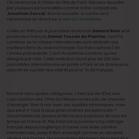
17e cérémonie à l’Hôtel de Ville de Paris. Elle sera épaulée
par plusieurs personnalités comme notre compatriote
Jonathan Zaccaï
. Bonne nouvelle: la soirée sera
retransmise en direct sur
le site de l’Académie
.
Créés en 1995 par le journaliste américain
Edward Behr
et le
producteur français
Daniel Toscan du Plantier,
ces Prix
Lumières de la critique internationale sont attribués aux
meilleurs films du cinéma français (ou francophone) de
l’année précédente. C’est l’Académie Lumières qui les
désigne par vote. Cette institution réunit plus de 200 des
journalistes internationaux en poste à Paris et se donne pour
objectif de susciter leur intérêt pour le 7e Art français.
Nommé dans quatre catégories,
L’Exercice de l’État,
une
coproduction des
Films du Fleuve
a assez peu de chances
d’émerger. Rien à voir avec ses qualités intrinsèques, mais
que peut-il face à deux phénomènes exceptionnels ?
Intouchables
est devenu le film le plus populaire de tous les
temps en France et
The Artist
est le premier long métrage
français depuis longtemps à mener une vraie carrière
internationale, jusqu’à être envisagé comme un candidat
sérieux aux Oscars. Les journalistes étrangers devraient être