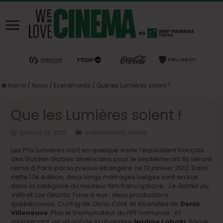
Home
/
News
/
Evenements
/
Que les Lumières soient !
Que les Lumières soient !
janvier 13, 2012
Evenements
,
News
Les Prix Lumières sont en quelque sorte l’équivalent français
des Golden Globes américains pour le septième art. Ils seront
remis à Paris par la presse étrangère ce 13 janvier 2012. Dans
cette 17e édition, deux longs métrages belges sont en lice
dans la catégorie du meilleur film francophone :
Le Gamin au
Vélo
et
Les Géants
. Face à eux : deux productions
québécoises,
Curling
de
Denis Côté
, et
Incendies
de
Denis
Villeneuve
. Plus le triomphateur du FIFF namurois :
Et
maintenant, on va où?
de la Libanaise
Nadine Labaki
. Sacré