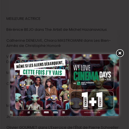
MEILLEURE ACTRICE
Bérénice BEJO dans The Artist de Michel Hazanavicius
Catherine DENEUVE, Chiara MASTROIANNI dans Les Bien-
Aimés de Christophe Honoré
Valérie DONZELLI dans La Guerre est déclarée de Valérie
Donzelli
Marina FOIS, Karin VIARD dans Polisse de Maïwenn
Clotilde HESME dans Angèle et Tony d’Alix Delaporte
MEILLEUR ACTEUR
Jean DUJARDIN dans The Artist de Michel Hazanavicius
Olivier GOURMET dans L’Exercice de l’État de Pierre Schoeller