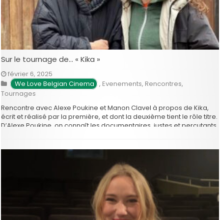
Sur le tournage de… « Kika »
février 6, 2025
We Love Belgian Cinema
,
Evenements
,
Rencontres
,
Tournages
Rencontre avec Alexe Poukine et Manon Clavel à propos de Kika,
écrit et réalisé par la première, et dont la deuxième tient le rôle titre.
D’Alexe Poukine, on connaît les documentaires, justes et percutants,
Sans frapper ou Sauve qui peut, ainsi que son court métrage,
Palma, où elle déployait son …