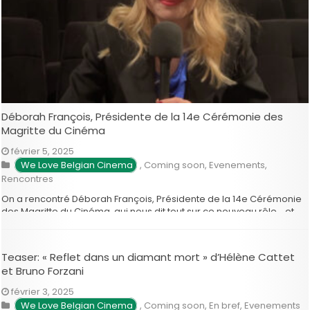
Déborah François, Présidente de la 14e Cérémonie des
Magritte du Cinéma
février 5, 2025
We Love Belgian Cinema
,
Coming soon
,
Evenements
,
Rencontres
On a rencontré Déborah François, Présidente de la 14e Cérémonie
des Magritte du Cinéma, qui nous dit tout sur ce nouveau rôle… et
vous donne rendez-vous le 22 février prochain sur la scène de
Flagey!
Teaser: « Reflet dans un diamant mort » d’Hélène Cattet
et Bruno Forzani
février 3, 2025
We Love Belgian Cinema
,
Coming soon
,
En bref
,
Evenements