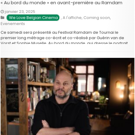
« Au bord du monde » en avant-première au Ramdam
janvier 23, 2025
We Love Belgian Cinema
,
A l'affiche
,
Coming soon
,
Evenements
Ce samedi sera présenté au Festival Ramdam de Tournai le
premier long métrage co-écrit et co-réalisé par Guérin van de
Vorst et Sophie Muselle, Au bord du monde, qui dresse le portrait
sensible et en mouvement d’Alexia, jeune stagiaire infirmière qui
découvre la difficile réalité d’un service de psychiatrie Au …