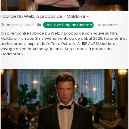
Fabrice Du Welz, à propos de « Maldoror »
janvier 22, 2025
We Love Belgian Cinema
,
Rencontres
On a rencontré Fabrice Du Welz à propos de son nouveau film,
Maldoror, l’un des films évènements de ce début 2025, librement et
partiellement inspiré de l’affaire Dutroux. A LIRE AUSSI Maldoror,
voyage en enfer Anthony Bajon et Sergi Lopez, à propos de
« Maldoror »