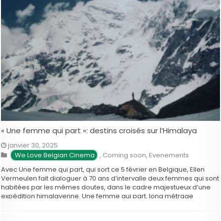
« Une femme qui part »: destins croisés sur l’Himalaya
janvier 30, 2025
We Love Belgian Cinema
,
Coming soon
,
Evenements
Avec Une femme qui part, qui sort ce 5 février en Belgique, Ellen
Vermeulen fait dialoguer à 70 ans d’intervalle deux femmes qui sont
habitées par les mêmes doutes, dans le cadre majestueux d’une
expédition himalayenne. Une femme qui part, long métrage
documentaire de la cinéaste belge Ellen Vermeulen était …