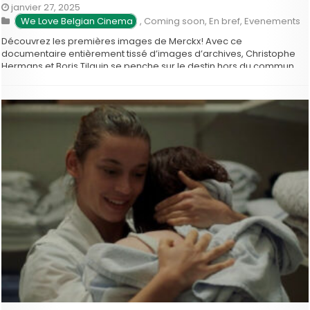
janvier 27, 2025
We Love Belgian Cinema
,
Coming soon
,
En bref
,
Evenements
Découvrez les premières images de Merckx! Avec ce
documentaire entièrement tissé d’images d’archives, Christophe
Hermans et Boris Tilquin se penche sur le destin hors du commun
de l’un des plus grands sportifs de tous les temps: Eddy Merckx De
1967 à 1975, Eddy Merckx a tout gagné, tout dévoré sans …