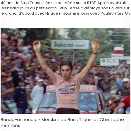
40 ans de Strip Tease, l’émission créée sur la RTBF. Après avoir fait
les beaux jours du petit écran, Strip Tease a déployé son univers sur
le grand, d’abord avec Ni juge ni soumise, puis avec Poulet Frites. Un
…
Bande-annonce: « Merckx » de Boris Tilquin et Christophe
Hermans