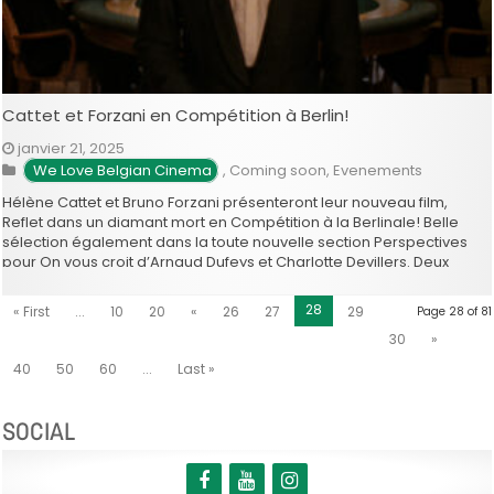
Cattet et Forzani en Compétition à Berlin!
janvier 21, 2025
We Love Belgian Cinema
,
Coming soon
,
Evenements
Hélène Cattet et Bruno Forzani présenteront leur nouveau film,
Reflet dans un diamant mort en Compétition à la Berlinale! Belle
sélection également dans la toute nouvelle section Perspectives
pour On vous croit d’Arnaud Dufeys et Charlotte Devillers. Deux
courts métrages seront présentés dans la section Generation,
Autokar de Sylwia Szkiladz …
28
« First
...
10
20
«
26
27
29
Page 28 of 81
30
»
40
50
60
...
Last »
SOCIAL