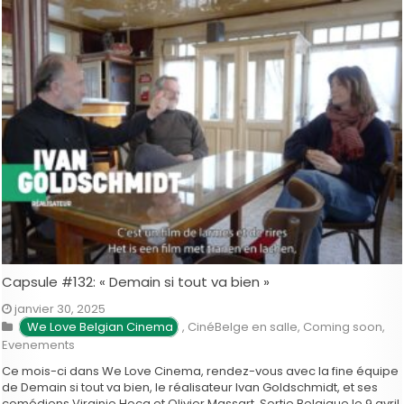
Capsule #132: « Demain si tout va bien »
janvier 30, 2025
We Love Belgian Cinema
,
CinéBelge en salle
,
Coming soon
,
Evenements
Ce mois-ci dans We Love Cinema, rendez-vous avec la fine équipe
de Demain si tout va bien, le réalisateur Ivan Goldschmidt, et ses
comédiens Virginie Hocq et Olivier Massart. Sortie Belgique le 9 avril