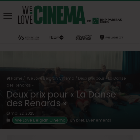
Home
/
We Love Belgian Cinema
/
Deux prix pour « La Danse
des Renards »
Deux prix pour « La Danse
des Renards »
mai 22, 2025
We Love Belgian Cinema
En bref
Evenements
,
,