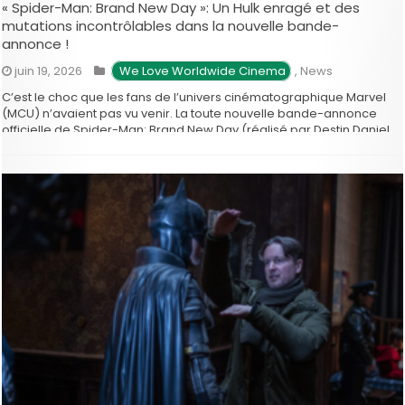
« Spider-Man: Brand New Day »: Un Hulk enragé et des
mutations incontrôlables dans la nouvelle bande-
annonce !
juin 19, 2026
 We Love Worldwide Cinema
,
News
C’est le choc que les fans de l’univers cinématographique Marvel
(MCU) n’avaient pas vu venir. La toute nouvelle bande-annonce
officielle de Spider-Man: Brand New Day (réalisé par Destin Daniel
Cretton) vient de sortir, et elle confirme une confrontation
titanesque : un face-à-face brutal entre l’Homme-Araignée et un
Hulk totalement hors de contrôle. Quatre …