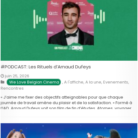
#PODCAST: Les Rituels d’Arnaud Dufeys
juin 25, 2026
We Love Belgian Cinema
,
A l'affiche
,
A la une
,
Evenements
,
Rencontres
« J’aime me fixer des objectifs atteignables pour que chaque
journée de travail amène du plaisir et de la satisfaction. » Formé à
l’IAD, Arnaud Dufeys voit son film de fin d’études, Atomes, voyager
dans le monde entier. Son troisième court métrage, Un invincible
été, est sélectionné à la Berlinale en 2024, …