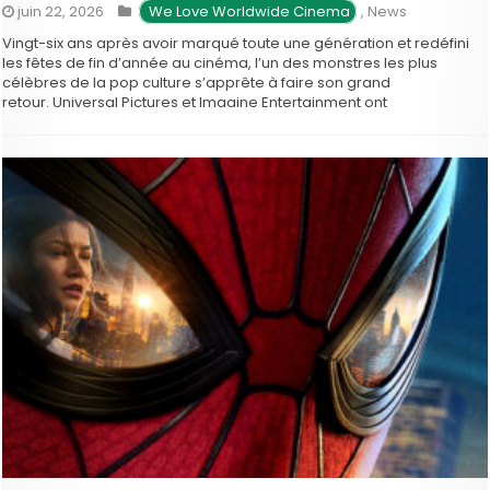
juin 22, 2026
 We Love Worldwide Cinema
,
News
Vingt-six ans après avoir marqué toute une génération et redéfini
les fêtes de fin d’année au cinéma, l’un des monstres les plus
célèbres de la pop culture s’apprête à faire son grand
retour. Universal Pictures et Imagine Entertainment ont
officiellement lancé le développement d’une suite au film culte de
l’an 2000, Le …