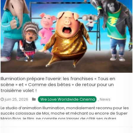
Illumination prépare l’avenir: les franchises « Tous en
scène » et « Comme des bêtes » de retour pour un
troisième volet !
juin 25, 2026
 We Love Worldwide Cinema
,
News
Le studio d’animation Illumination, mondialement reconnu pour les
succès colossaux de Moi, moche et méchant ou encore de Super
Mario Bros. le film, ne compte pas laisser de côté ses autres
franchises à succès. Récemment, le grand patron du studio, Chris
Meledandri, a officialisé une nouvelle qui réjouira les familles: les