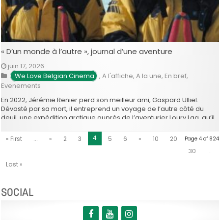
« D’un monde à l’autre », journal d’une aventure
juin 17, 2026
We Love Belgian Cinema
,
A l'affiche
,
A la une
,
En bref
,
Evenements
En 2022, Jérémie Renier perd son meilleur ami, Gaspard Ulliel.
Dévasté par sa mort, il entreprend un voyage de l’autre côté du
deuil, une expédition arctique auprès de l’aventurier Loury Lag, qu’il
entreprend de filmer et dont il tire le documentaire intime D’un
monde à l’autre, à voir ce mercredi …
4
« First
...
«
2
3
5
6
»
10
20
Page 4 of 824
30
...
Last »
SOCIAL