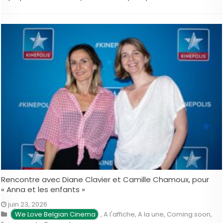
Rencontre avec Diane Clavier et Camille Chamoux, pour
« Anna et les enfants »
juin 23, 2026
We Love Belgian Cinema
,
A l'affiche
,
A la une
,
Coming soon
,