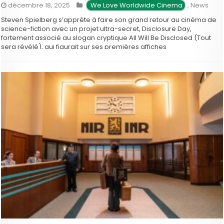
décembre 18, 2025
 We Love Worldwide Cinema
,
News
Steven Spielberg s’apprête à faire son grand retour au cinéma de
science-fiction avec un projet ultra-secret, Disclosure Day,
fortement associé au slogan cryptique All Will Be Disclosed (Tout
sera révélé), qui figurait sur ses premières affiches
promotionnelles. Le film serait une œuvre originale centrée sur le
thème des OVNIs et …