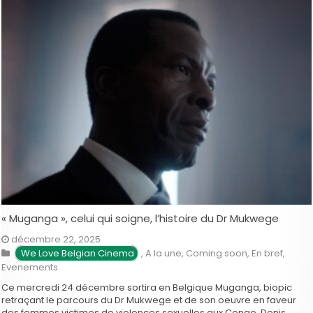
« Muganga », celui qui soigne, l’histoire du Dr Mukwege
décembre 22, 2025
We Love Belgian Cinema
,
A la une
,
Coming soon
,
En bref
,
Evenements
Ce mercredi 24 décembre sortira en Belgique Muganga, biopic
retraçant le parcours du Dr Mukwege et de son oeuvre en faveur
des femmes victimes de violences sexuelles aux Congo. Denis