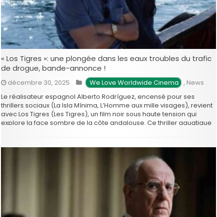
« Los Tigres »: une plongée dans les eaux troubles du trafic
de drogue, bande-annonce !
décembre 30, 2025
 We Love Worldwide Cinema
,
News
Le réalisateur espagnol Alberto Rodríguez, encensé pour ses
thrillers sociaux (La Isla Mínima, L’Homme aux mille visages), revient
avec Los Tigres (Les Tigres), un film noir sous haute tension qui
explore la face sombre de la côte andalouse. Ce thriller aquatique
est attendu le 4 février prochain. Le film se …