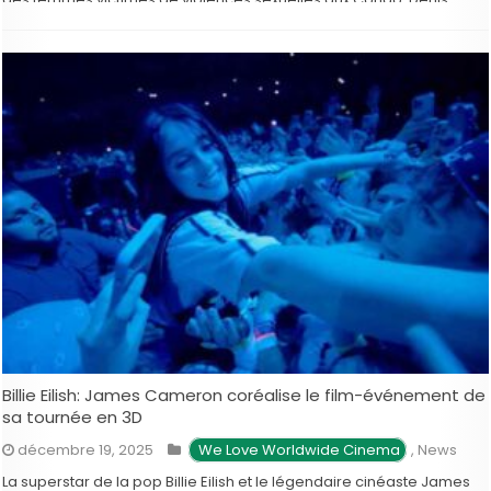
Mukwege, médecin congolais et futur Prix Nobel de la paix, soigne
au péril de sa vie des milliers de femmes …
Billie Eilish: James Cameron coréalise le film-événement de
sa tournée en 3D
décembre 19, 2025
 We Love Worldwide Cinema
,
News
La superstar de la pop Billie Eilish et le légendaire cinéaste James