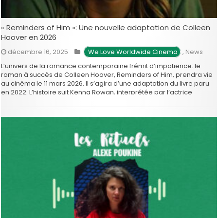
« Reminders of Him »: Une nouvelle adaptation de Colleen
Hoover en 2026
décembre 16, 2025
 We Love Worldwide Cinema
,
News
L’univers de la romance contemporaine frémit d’impatience: le
roman à succès de Colleen Hoover, Reminders of Him, prendra vie
au cinéma le 11 mars 2026. Il s’agira d’une adaptation du livre paru
en 2022. L’histoire suit Kenna Rowan, interprétée par l’actrice
montante Maika Monroe (It Follows, Watcher). Qui, après avoir …