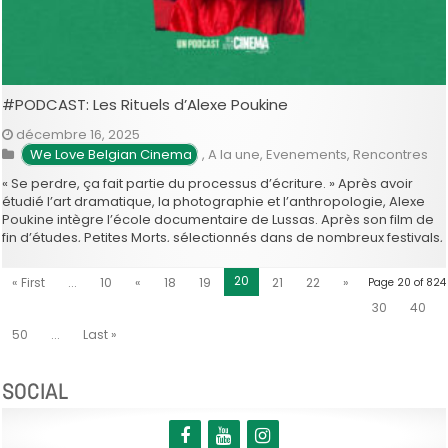
#PODCAST: Les Rituels d’Alexe Poukine
décembre 16, 2025
We Love Belgian Cinema
,
A la une
,
Evenements
,
Rencontres
« Se perdre, ça fait partie du processus d’écriture. » Après avoir
étudié l’art dramatique, la photographie et l’anthropologie, Alexe
Poukine intègre l’école documentaire de Lussas. Après son film de
fin d’études, Petites Morts, sélectionnés dans de nombreux festivals,
puis son premier long, Dormir, dormir dans les pierres, son
deuxième documentaire, Sans …
20
« First
...
10
«
18
19
21
22
»
Page 20 of 824
30
40
50
...
Last »
SOCIAL