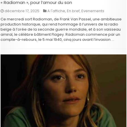
« Radioman », pour l’amour du son
décembre 17, 2025
A l'affiche
,
En bref
,
Evenements
Ce mercredi sort Radioman, de Frank Van Passel, une ambitieuse
production historique, qui rend hommage à l’univers de la radio
belge à l’orée de la seconde guerre mondiale, et à son vaisseau
amiral, le célèbre bâtiment Flagey. Radioman commence par un
compte-à-rebours, le 5 mai 1940, cinq jours avant l’invasion …