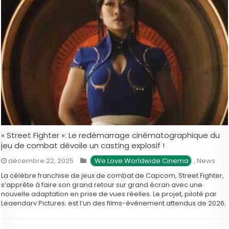
« Street Fighter »: Le redémarrage cinématographique du
jeu de combat dévoile un casting explosif !
décembre 22, 2025
 We Love Worldwide Cinema
,
News
La célèbre franchise de jeux de combat de Capcom, Street Fighter,
s’apprête à faire son grand retour sur grand écran avec une
nouvelle adaptation en prise de vues réelles. Le projet, piloté par
Legendary Pictures, est l’un des films-événement attendus de 2026,
promettant de mêler action intense, casting éclectique et …