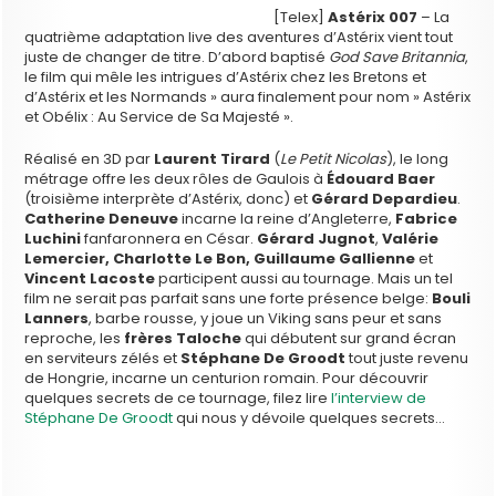
[Telex]
Astérix 007
– La
quatrième adaptation live des aventures d’Astérix vient tout
juste de changer de titre. D’abord baptisé
God Save Britannia
,
le film qui mêle les intrigues d’Astérix chez les Bretons et
d’Astérix et les Normands » aura finalement pour nom » Astérix
et Obélix : Au Service de Sa Majesté ».
Réalisé en 3D par
Laurent Tirard
(
Le Petit Nicolas
), le long
métrage offre les deux rôles de Gaulois à
Édouard Baer
(troisième interprète d’Astérix, donc) et
Gérard Depardieu
.
Catherine Deneuve
incarne la reine d’Angleterre,
Fabrice
Luchini
fanfaronnera en César.
Gérard Jugnot
,
Valérie
Lemercier, Charlotte Le Bon, Guillaume Gallienne
et
Vincent Lacoste
participent aussi au tournage. Mais un tel
film ne serait pas parfait sans une forte présence belge:
Bouli
Lanners
, barbe rousse, y joue un Viking sans peur et sans
reproche, les
frères Taloche
qui débutent sur grand écran
en serviteurs zélés et
Stéphane De Groodt
tout juste revenu
de Hongrie, incarne un centurion romain. Pour découvrir
quelques secrets de ce tournage, filez lire
l’interview de
Stéphane De Groodt
qui nous y dévoile quelques secrets…