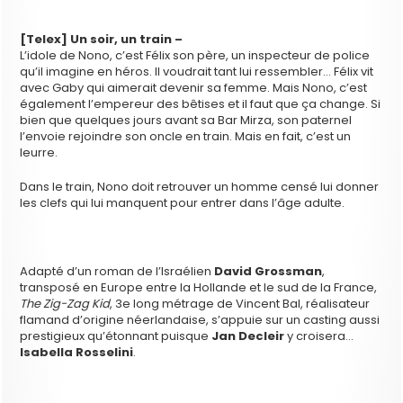
[Telex] Un soir, un train –
L’idole de Nono, c’est Félix son père, un inspecteur de police
qu’il imagine en héros. Il voudrait tant lui ressembler… Félix vit
avec Gaby qui aimerait devenir sa femme. Mais Nono, c’est
également l’empereur des bêtises et il faut que ça change. Si
bien que quelques jours avant sa Bar Mirza, son paternel
l’envoie rejoindre son oncle en train. Mais en fait, c’est un
leurre.
Dans le train, Nono doit retrouver un homme censé lui donner
les clefs qui lui manquent pour entrer dans l’âge adulte.
Adapté d’un roman de l’Israélien
David Grossman
,
transposé en Europe entre la Hollande et le sud de la France,
The Zig-Zag Kid
, 3e long métrage de Vincent Bal, réalisateur
flamand d’origine néerlandaise, s’appuie sur un casting aussi
prestigieux qu’étonnant puisque
Jan Decleir
y croisera…
Isabella Rosselini
.