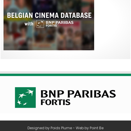
Designed by
Poids Plume
- Web by
Point Be