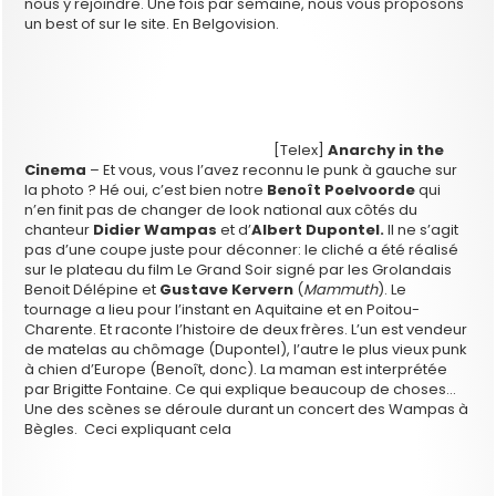
nous y rejoindre. Une fois par semaine, nous vous proposons
un best of sur le site. En Belgovision.
[Telex]
Anarchy in the
Cinema
– Et vous, vous l’avez reconnu le punk à gauche sur
la photo ? Hé oui, c’est bien notre
Benoît Poelvoorde
qui
n’en finit pas de changer de look national aux côtés du
chanteur
Didier Wampas
et d’
Albert Dupontel.
Il ne s’agit
pas d’une coupe juste pour déconner: le cliché a été réalisé
sur le plateau du film Le Grand Soir signé par les Grolandais
Benoit Délépine et
Gustave Kervern
(
Mammuth
). Le
tournage a lieu pour l’instant en Aquitaine et en Poitou-
Charente. Et raconte l’histoire de deux frères. L’un est vendeur
de matelas au chômage (Dupontel), l’autre le plus vieux punk
à chien d’Europe (Benoît, donc). La maman est interprétée
par Brigitte Fontaine. Ce qui explique beaucoup de choses…
Une des scènes se déroule durant un concert des Wampas à
Bègles. Ceci expliquant cela