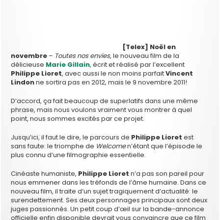
‎[Telex] Noël en
novembre
–
Toutes nos envies
, le nouveau film de la
délicieuse
Marie Gillain
, écrit et réalisé par l’excellent
Philippe Lioret
, avec aussi le non moins parfait
Vincent
Lindon
ne sortira pas en 2012, mais le 9 novembre 2011!
D’accord, ça fait beaucoup de superlatifs dans une même
phrase, mais nous voulons vraiment vous montrer à quel
point, nous sommes excités par ce projet.
Jusqu’ici, il faut le dire, le parcours de
Philippe Lioret
est
sans faute: le triomphe de
Welcome
n’étant que l’épisode le
plus connu d’une filmographie essentielle.
Cinéaste humaniste,
Philippe Lioret
n’a pas son pareil pour
nous emmener dans les tréfonds de l’âme humaine. Dans ce
nouveau film, il traite d’un sujet tragiquement d’actualité: le
surendettement. Ses deux personnages principaux sont deux
juges passionnés. Un petit coup d’œil sur la bande-annonce
officielle enfin disponible devrait vous convaincre que ce film