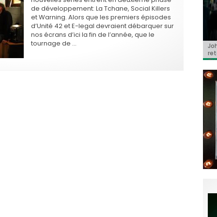
de développement: La Tchane, Social Killers
et Warning. Alors que les premiers épisodes
d’Unité 42 et E-legal devraient débarquer sur
nos écrans d’ici la fin de l’année, que le
tournage de …
BRI
Jo
BRI
« C
Ca
« C
ret
Hol
Ma
du 