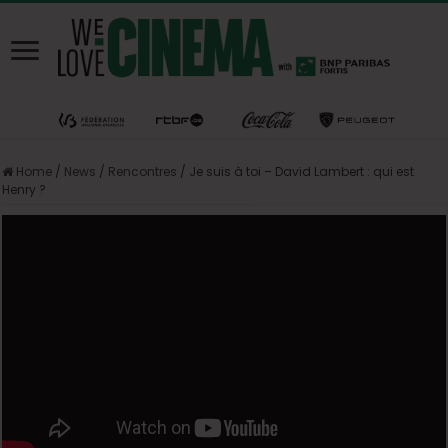
Home
/
News
/
Rencontres
/
Je suis à toi – David Lambert : qui est
Henry ?