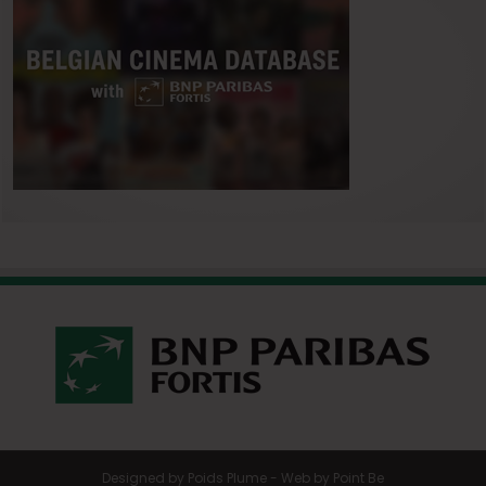
Designed by
Poids Plume
- Web by
Point Be