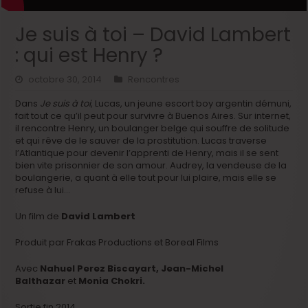
Je suis à toi – David Lambert
: qui est Henry ?
octobre 30, 2014
Rencontres
Dans
Je suis à toi
, Lucas, un jeune escort boy argentin démuni,
fait tout ce qu’il peut pour survivre à Buenos Aires. Sur internet,
il rencontre Henry, un boulanger belge qui souffre de solitude
et qui rêve de le sauver de la prostitution. Lucas traverse
l’Atlantique pour devenir l’apprenti de Henry, mais il se sent
bien vite prisonnier de son amour. Audrey, la vendeuse de la
boulangerie, a quant à elle tout pour lui plaire, mais elle se
refuse à lui…
Un film de
David Lambert
Produit par Frakas Productions et Boreal Films
Avec
Nahuel Perez Biscayart,
Jean-Michel
Balthazar
et
Monia Chokri.
Sortie fin 2014.