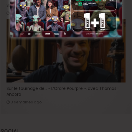
Sur le tournage de « Please », avec Victor Ruprich-Robert
2 semaines ago
Sur le tournage de… « L’Ordre Pourpre », avec Thomas
Ancora
3 semaines ago
SOCIAL