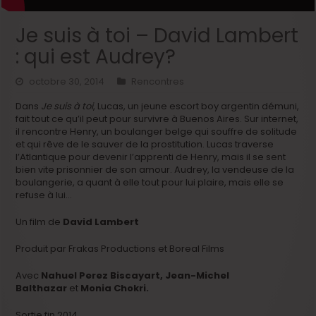
Je suis à toi – David Lambert
: qui est Audrey?
octobre 30, 2014
Rencontres
Dans
Je suis à toi
, Lucas, un jeune escort boy argentin démuni,
fait tout ce qu’il peut pour survivre à Buenos Aires. Sur internet,
il rencontre Henry, un boulanger belge qui souffre de solitude
et qui rêve de le sauver de la prostitution. Lucas traverse
l’Atlantique pour devenir l’apprenti de Henry, mais il se sent
bien vite prisonnier de son amour. Audrey, la vendeuse de la
boulangerie, a quant à elle tout pour lui plaire, mais elle se
refuse à lui…
Un film de
David Lambert
Produit par Frakas Productions et Boreal Films
Avec
Nahuel Perez Biscayart,
Jean-Michel
Balthazar
et
Monia Chokri.
Sortie fin 2014.