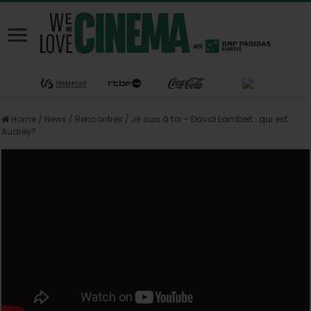
Home
/
News
/
Rencontres
/
Je suis à toi – David Lambert : qui est
Audrey?