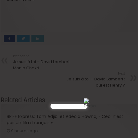
Précedent
Je suis à toi – David Lambert :
Monia Chokri
Next
Je suis à toi – David Lambert :
qui est Henry ?
Related Articles
BRIFF Express: Tom Adjibi et Adéola Hawna, « Ceci n’est
pas un film français ».
9 heures ago