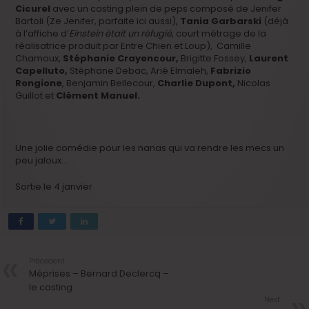
Cicurel
avec un casting plein de peps composé de Jenifer
Bartoli (Ze Jenifer, parfaite ici aussi),
Tania Garbarski
(déjà
à l’affiche d’
Einstein était un réfugié
, court métrage de la
réalisatrice produit par Entre Chien et Loup), Camille
Chamoux,
Stéphanie Crayencour,
Brigitte Fossey,
Laurent
Capelluto,
Stéphane Debac, Arié Elmaleh,
Fabrizio
Rongione
, Benjamin Bellecour,
Charlie Dupont,
Nicolas
Guillot et
Clément Manuel.
Une jolie comédie pour les nanas qui va rendre les mecs un
peu jaloux…
Sortie le 4 janvier
Précedent
Méprises – Bernard Declercq –
le casting
Next