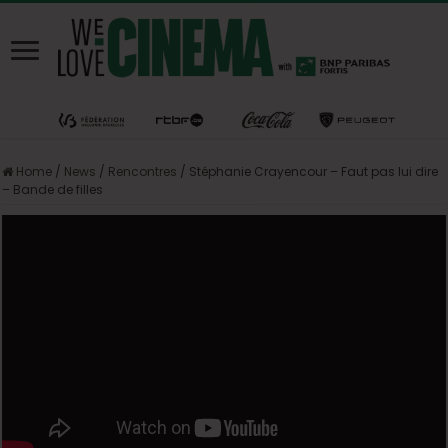
Home
/
News
/
Rencontres
/
Stéphanie Crayencour – Faut pas lui dire
– Bande de filles