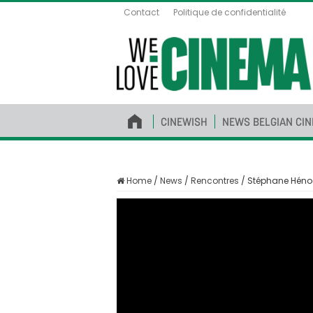
Contact
Politique de confidentialité
CINEWISH
NEWS BELGIAN CI
Home
/
News
/
Rencontres
/
Stéphane Hénoc