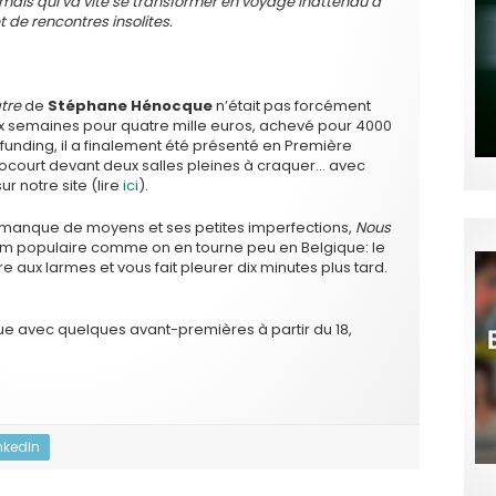
mais qui va vite se transformer en voyage inattendu à
 de rencontres insolites.
tre
de
Stéphane Hénocque
n’était pas forcément
eux semaines pour quatre mille euros, achevé pour 4000
nding, il a finalement été présenté en Première
ocourt devant deux salles pleines à craquer… avec
r notre site (lire
ici
).
 manque de moyens et ses petites imperfections,
Nous
film populaire comme on en tourne peu en Belgique: le
e aux larmes et vous fait pleurer dix minutes plus tard.
que avec quelques avant-premières à partir du 18,
nkedIn