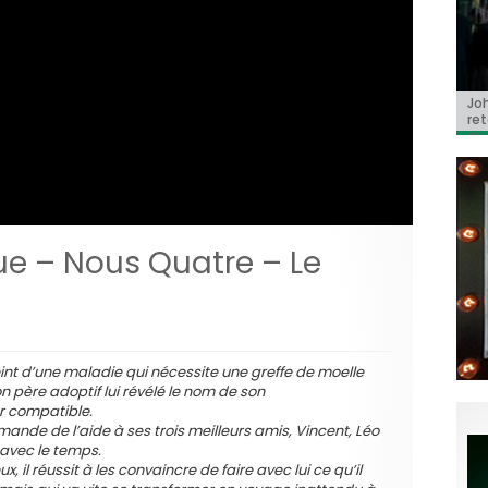
Jo
BRI
« C
Ca
« T
ret
Hol
Ma
dol
du 
l’a
e – Nous Quatre – Le
eint d’une maladie qui nécessite une greffe de moelle
on père adoptif lui révélé le nom de son
ur compatible.
ande de l’aide à ses trois meilleurs amis, Vincent, Léo
 avec le temps.
, il réussit à les convaincre de faire avec lui ce qu’il