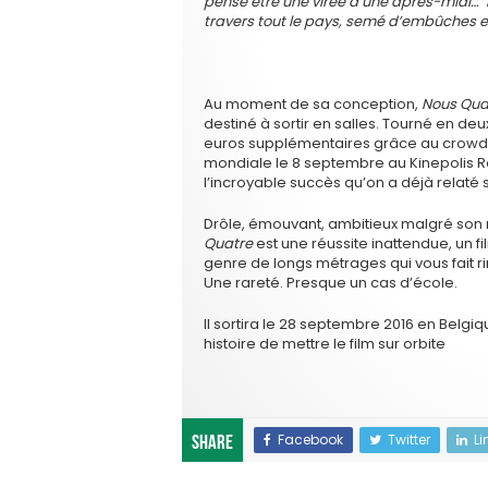
pense être une virée d’une après-midi… 
travers tout le pays, semé d’embûches et
Au moment de sa conception,
Nous Qua
destiné à sortir en salles. Tourné en d
euros supplémentaires grâce au crowdfu
mondiale le 8 septembre au Kinepolis R
l’incroyable succès qu’on a déjà relaté su
Drôle, émouvant, ambitieux malgré son
Quatre
est une réussite inattendue, un 
genre de longs métrages qui vous fait rir
Une rareté. Presque un cas d’école.
Il sortira le 28 septembre 2016 en Belgi
histoire de mettre le film sur orbite
Facebook
Twitter
Li
Share