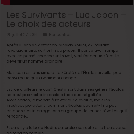
Les Survivants – Luc Jabon –
Le choix des acteurs
juillet 27, 2016
Rencontres
Après 18 ans de détention, Nicolas Roulet, ex-militant
révolutionnaire, sort enfin de prison. Il pense avoir rompu
avec ce passé, cherche un travail, veut fonder une famille,
devenir un homme ordinaire.
Mais ce n’est pas simple : la Sûreté de l’État le surveille, peu
convaincue qu’il a vraiment changé.
Est-ce d’ailleurs le cas? C’est inscrit dans ses gènes: Nicolas
ne peut pas rester insensible face aux inégalités.
Alors certes, le monde à l’extérieur a évolué, mais les
injustices persistent : comment Nicolas pourrait-il ne pas
entendre les interrogations du groupe de jeunes révoltés qu’il
rencontre…
Et puis il y a la belle Nadia, qui croise sa route et le bouleverse
de fond en comble