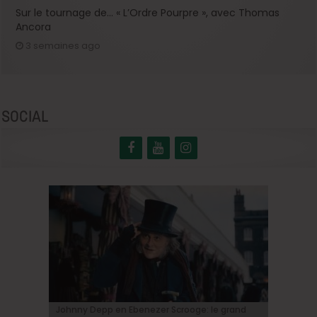
Sur le tournage de… « L’Ordre Pourpre », avec Thomas
Ancora
3 semaines ago
SOCIAL
BRIFF Express: Tom Adjibi et Adéola Hawna,
Johnny Depp en Ebenezer Scrooge: le grand
BRIFF 2026: la Compétition belge!
« Coyote vs. Acme », le film maudit de
Capsule #147: « Notre Salut » d’Emmanuel