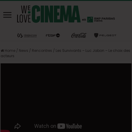
Home
/
News
/
Rencontres
/
Les Survivants – Luc Jabon – Le choix des
acteurs