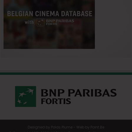
Designed by
Poids Plume
- Web by
Point Be