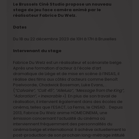
Le Brussels Ciné Studio propose un nouveau
stage de jeu face caméra animé par le
réalisateur Fabrice Du Welz.
Dates
Du 18 au 22 décembre 2023 de 10H à 17H à Bruxelles
Intervenant du stage
Fabrice Du Welz est un réalisateur et scénariste belge.
Après une formation d’acteur à l’école d’art
dramatique de Liège et de mise en scène à l’INSAS, il
réalise des films aux côtés d’acteurs comme Benoît
Poelvoorde, Chadwick Boseman, Luke Evans,…
(
“Calvaire”, “Colt 45”, “Alleluia”, “Message from the King”,
“Adoration”, « Inexorable »
). En plus de son travail de
réalisation, il intervient également dans des écoles de
cinéma, telles que l’ESACT, La Femis, le CNSAD… Depuis
2013, Fabrice Du Welz anime HOMECINEMA, une
émission concernant l’actualité du cinéma où
interviennent fréquemment des personnalités du
cinéma belge et international. Il achève actuellement la
post-production de son prochain long-métrage intitulé