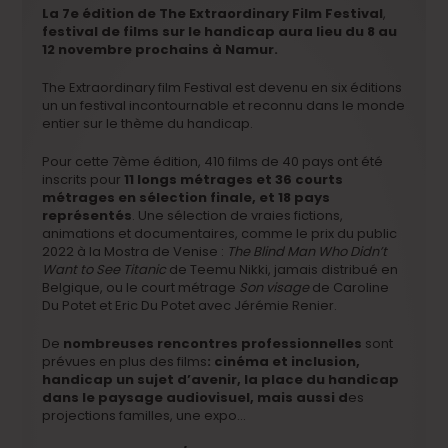
La 7e édition de The Extraordinary Film Festival
,
festival de films sur le handicap
aura lieu du 8 au
12 novembre prochains à Namur.
The Extraordinary film Festival est devenu en six éditions
un un festival incontournable et reconnu dans le monde
entier sur le thème du handicap.
Pour cette 7ème édition, 410 films de 40 pays ont été
inscrits pour
11 longs métrages et 36 courts
métrages en sélection finale, et 18 pays
représentés
. Une sélection de vraies fictions,
animations et documentaires, comme le prix du public
2022 à la Mostra de Venise :
The Blind Man Who Didn’t
Want to See Titanic
de Teemu Nikki, jamais distribué en
Belgique, ou le court métrage
Son visage
de Caroline
Du Potet et Eric Du Potet avec Jérémie Renier.
De
nombreuses rencontres professionnelles
sont
prévues en plus des films
: cinéma et inclusion,
handicap un sujet d’avenir, la place du handicap
dans le paysage audiovisuel, mais aussi d
es
projections familles, une expo…