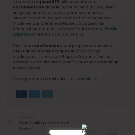
La journée du
jeudi 9/11
est consacrée au
documentaire
dans le cadre du Mois du Doc, avec
une programmation de docs francophones et
internationaux et une table ronde Doc et handicap
modérée par Clémence Hébert. L’occasion de
découvrir notamment le film de Pedro Morato,
En Mis
Zapatos
, dont nous vous parlions ici.
Enfin, deux
conférences
sont programmées avec
deux figures emblématiques du handicap et
médiatiques, l’une avec Philippe Croizon « Tout est
possible » et l’autre avec Josef Schovanec « handicap
et biodiversité ».
Le programme du festival est disponible
ici
.
Précedent
Ryan Gosling de retour en
février !
Next