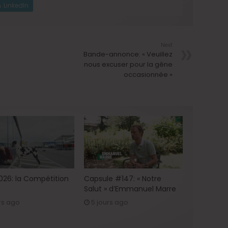
LinkedIn
Next
Bande-annonce: « Veuillez
nous excuser pour la gêne
occasionnée »
2026: la Compétition
Capsule #147: « Notre
Salut » d’Emmanuel Marre
rs ago
5 jours ago