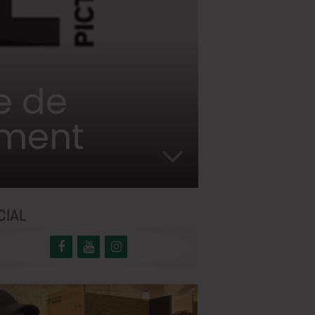
e de
ement
CIAL