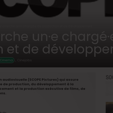
 cherche un·e chargé·e de production et de développement
rche un·e chargé·
n et de développ
,
 Cinema
Cinejobs
SO
 audiovisuelle (SCOPE Pictures) qui assure
ine de production, du développement à la
ncement et la production exécutive de films, de
ens.
uits.