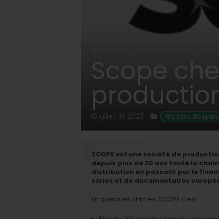
Home
/
We Love Belgian Cinema
/
Scope
Scope che
productio
juillet 10, 2023
We Love Belgian
SCOPE est une société de production
depuis plus de 20 ans toute la cha
distribution en passant par le fina
séries et de documentaires europé
En quelques chiffres, SCOPE c’est :
Plus de 200 projets financés et coprod