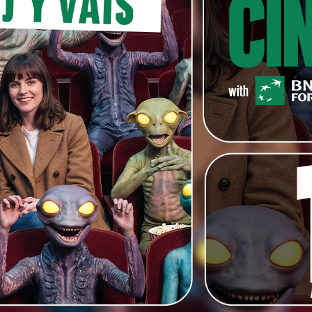
projets en cours de (co)-production ;
issement des situations et suivi par rapport au budget ;
technique et/ou comédiens avec l’administrateur de
inancements (fonds et diffuseurs) ;
rendu des comptes aux partenaires financiers ;
inistratifs et des dossiers fiscaux ;
als internationaux ;
de partenaires.
veau universitaire (Master)
tion audiovisuelle et maitrise des contraintes