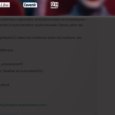
ssionnelle de 3 à 5 ans dans une fonction similaire
 production)
xcellentes capacités rédactionnelles et analytiques –
ché à la production audiovisuelle (devis, plan de
pliqué(e) dans les relations avec les auteurs, les
ttéraire
rd, powerpoint)
on, flexible et polyvalent(e)
 atout
 à
jobs@scopepictures.com