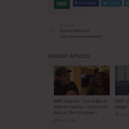
Facebook
Twitter
Share
Précedent
Quand été rime
avec(re)découvertes !
Related Articles
BRIFF Express: Tom Adjibi et
BRIFF 
Adéola Hawna, « Ceci n’est
belge!
pas un film français ».
3 jou
1 jour ago