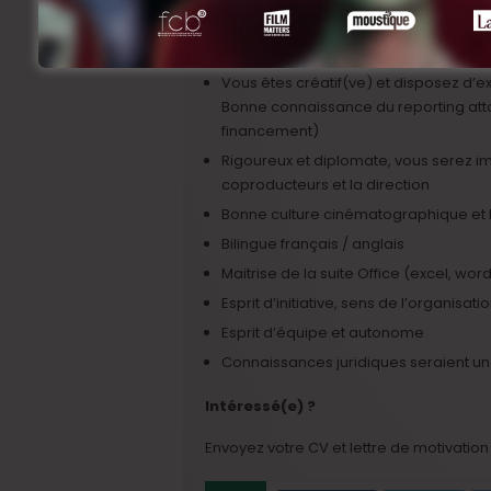
Vous disposez d’une expérience profe
(développement et/ou assistanat de
Vous êtes créatif(ve) et disposez d’e
Bonne connaissance du reporting atta
financement)
Rigoureux et diplomate, vous serez im
coproducteurs et la direction
Bonne culture cinématographique et li
Bilingue français / anglais
Maitrise de la suite Office (excel, wo
Esprit d’initiative, sens de l’organisati
Esprit d’équipe et autonome
Connaissances juridiques seraient un
Intéressé(e) ?
Envoyez votre CV et lettre de motivation