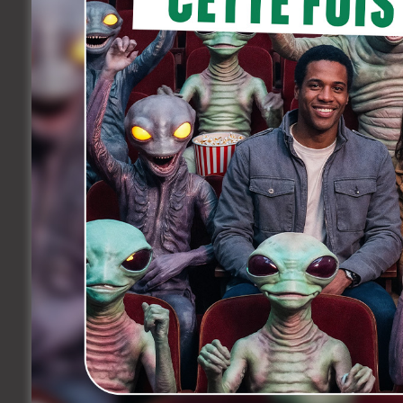
2/ Production
Différentes tâches liées au suivi des 
Suivi des dépenses en Belgique, établ
Suivi des engagements du personnel 
production ;
Elaboration et suivi des dossiers de f
Aide à l’élaboration des dossiers de 
Aide à la préparation des dossiers adm
Soumission des projets dans les festiv
Soutien à la recherche de projets et 
VOTRE PROFIL
Diplômes / Qualifications requises
Vous êtes titulaire d’un diplôme de ni
Connaissance des enjeux d’une produc
artistiques et techniques