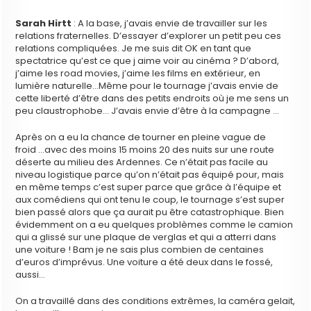
Sarah Hirtt
: A la base, j’avais envie de travailler sur les
relations fraternelles. D’essayer d’explorer un petit peu ces
relations compliquées. Je me suis dit OK en tant que
spectatrice qu’est ce que j aime voir au cinéma ? D’abord,
j’aime les road movies, j’aime les films en extérieur, en
lumière naturelle…Même pour le tournage j’avais envie de
cette liberté d’être dans des petits endroits où je me sens un
peu claustrophobe… J’avais envie d’être à la campagne …
Après on a eu la chance de tourner en pleine vague de
froid …avec des moins 15 moins 20 des nuits sur une route
déserte au milieu des Ardennes. Ce n’était pas facile au
niveau logistique parce qu’on n’était pas équipé pour, mais
en même temps c’est super parce que grâce à l’équipe et
aux comédiens qui ont tenu le coup, le tournage s’est super
bien passé alors que ça aurait pu être catastrophique. Bien
évidemment on a eu quelques problèmes comme le camion
qui a glissé sur une plaque de verglas et qui a atterri dans
une voiture ! Bam je ne sais plus combien de centaines
d’euros d’imprévus. Une voiture a été deux dans le fossé,
aussi…
On a travaillé dans des conditions extrêmes, la caméra gelait,