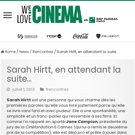
Home
/
News
/
Rencontres
/
Sarah Hirtt, en attendant la suite…
Sarah Hirtt, en attendant la
suite…
juillet 1, 2013
Rencontres
Sarah Hirtt
est une personne qui vous charme dès les
premières paroles qu’elle vous livre justement parce qu’elle
se livre sans fard et avec pudeur. Elle a une spontanéité, une
simplicité et un franc-parler qui ressemble à ses films. Et
comme l’a rappelé en aparté
Jane Campion
, présidente du
jury de la
Cinéfondation
à Cannes (qui lui a remis le deuxième
prix de la compétition), elle est déjà pro et prête à jouer dans