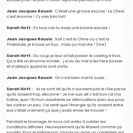
Jean Jacques Rausin
: C’était une grosse excuse ! La Chine
c’est énorme ! J’y vais très fort!
Sarah Hirtt :
En tous cas tu avais une bonne excuse !
Jean Jacques Rausin
: Soit c’est la Chine ou c’est la
Thaïlande, je trouve un truc…mais ça marche ! (rire)
Sarah Hirtt :
Du coup
je leur ai fait passer le casting à trois.
Ça a été un énorme bordel… j ai eu du mal à les faire bosser
et d‘ailleurs quand ils sont sortis …
Jean Jacques Rausin
: On s’est bien marré ouais …
Sarah Hirtt :
… ils se sont dit qu’ils n’auraient pas le rôle parce
qu’ils avaient trop déconné ! Je me suis dit c’est bon j’ai ma
fratrie, quoi ! Et mon assistante se débrouillera avec eux pour
les cadrer un peu. J’ai senti que l’énergie qu’ils avaient entre
eux c’était vraiment ça que j avais envie de trouver !
Pendant le tournage, ils nous ont aidés à oublier les
conditions difficiles. Heureusement qu’ils étaient comme ça
soudés. Pour le même prix, j’aurais pu avoir un comédien qui