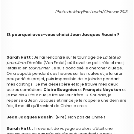
Photo de Maryline Laurin/Cinevox 2013
Et pourquoi avez-vous choisi Jean Jacques Rausin ?
Sarah Hirtt :
Je l’ai rencontré sur le tournage de
La tête la
première
d’Amélie (Van Emlbt) où il avait un petit rôle et moi j
‘étais là en
tour runner
. Je suis donc allé le chercher à Liège.
On a papoté pendant des heures sur les routes et je lui ai un
peu parlé du projet, puis impossible de le joindre pendant
mes castings. Je me désespère et là je trouve mes deux
autres comédiens
Claire Beugnies
et
François Neycken
et
je me dis « il faut que je trouve leur frère ! ». Soudain, je
repense à Jean Jacques et mince je le rappelle une dernière
fois, il me dit qu’il revient de Chine je crois …
Jean Jacques Rausin
: (Rire). Non pas de Chine !
Sarah Hirtt :
Il revenait de voyage ou alors c’était une
excuse pour ne pas m’avoir répondu pendant un mois !