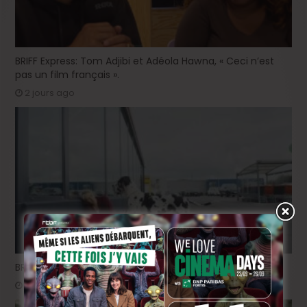
BRIFF Express: Tom Adjibi et Adéola Hawna, « Ceci n’est
pas un film français ».
2 jours ago
BRIFF 2026: la Compétition belge!
4 jours ago