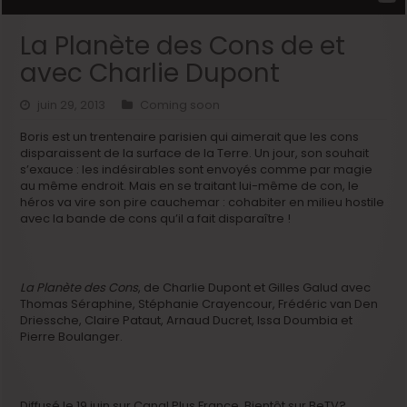
La Planète des Cons de et
avec Charlie Dupont
juin 29, 2013
Coming soon
Boris est un trentenaire parisien qui aimerait que les cons
disparaissent de la surface de la Terre. Un jour, son souhait
s’exauce : les indésirables sont envoyés comme par magie
au même endroit. Mais en se traitant lui-même de con, le
héros va vire son pire cauchemar : cohabiter en milieu hostile
avec la bande de cons qu’il a fait disparaître !
La Planète des Cons
, de Charlie Dupont et Gilles Galud avec
Thomas Séraphine, Stéphanie Crayencour, Frédéric van Den
Driessche, Claire Pataut, Arnaud Ducret, Issa Doumbia et
Pierre Boulanger.
Diffusé le 19 juin sur Canal Plus France. Bientôt sur BeTV?