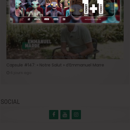
Capsule #147: « Notre Salut » d’Emmanuel Marre
6 jours ago
SOCIAL