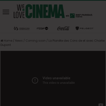
Home
/
News
/
Coming soon
/
La Planète des Cons de et avec Charlie
Dupont