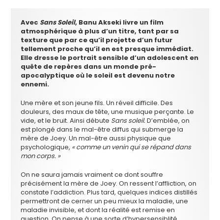
Avec
Sans Soleil
, Banu Akseki livre un film
atmosphérique à plus d’un titre, tant par sa
texture que par ce qu’il projette d’un futur
tellement proche qu’il en est presque immédiat.
Elle dresse le portrait sensible d’un adolescent en
quête de repères dans un monde pré-
apocalyptique où le soleil est devenu notre
ennemi.
Une mère et son jeune fils. Un réveil difficile. Des
douleurs, des maux de tête, une musique perçante. Le
vide, et le bruit. Ainsi débute
Sans soleil.
D’emblée, on
est plongé dans le mal-être diffus qui submerge la
mère de Joey. Un mal-être aussi physique que
psychologique,
« comme un venin qui se répand dans
mon corps. »
On ne saura jamais vraiment ce dont souffre
précisément la mère de Joey. On ressent l’affliction, on
constate l’addiction. Plus tard, quelques indices distillés
permettront de cerner un peu mieux la maladie, une
maladie invisible, et dont la réalité est remise en
question. On pense à une sorte d’hypersensiblité