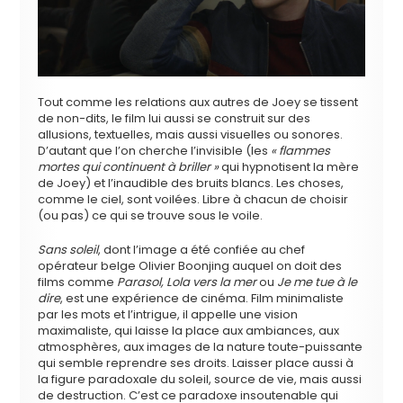
Tout comme les relations aux autres de Joey se tissent
de non-dits, le film lui aussi se construit sur des
allusions, textuelles, mais aussi visuelles ou sonores.
D’autant que l’on cherche l’invisible (les
« flammes
mortes qui continuent à briller »
qui hypnotisent la mère
de Joey) et l’inaudible des bruits blancs. Les choses,
comme le ciel, sont voilées. Libre à chacun de choisir
(ou pas) ce qui se trouve sous le voile.
Sans soleil
, dont l’image a été confiée au chef
opérateur belge Olivier Boonjing auquel on doit des
films comme
Parasol, Lola vers la mer
ou
Je me tue à le
dire
, est une expérience de cinéma. Film minimaliste
par les mots et l’intrigue, il appelle une vision
maximaliste, qui laisse la place aux ambiances, aux
atmosphères, aux images de la nature toute-puissante
qui semble reprendre ses droits. Laisser place aussi à
la figure paradoxale du soleil, source de vie, mais aussi
de destruction. C’est ce paradoxe insoutenable qui