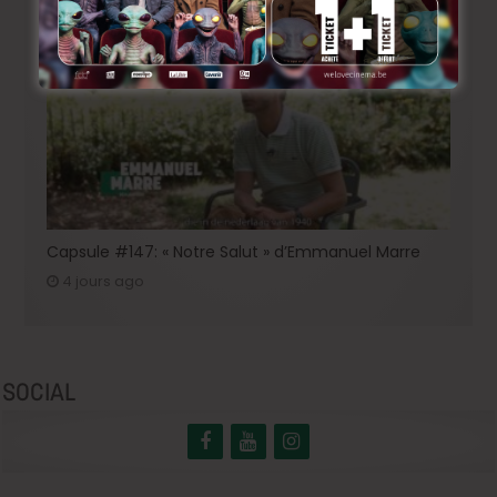
Capsule #147: « Notre Salut » d’Emmanuel Marre
4 jours ago
SOCIAL