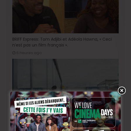
BRIFF Express: Tom Adjibi et Adéola Hawna, « Ceci
n’est pas un film français ».
6 heures ago
BRIFF 2026: la Compétition belge!
2 jours ago