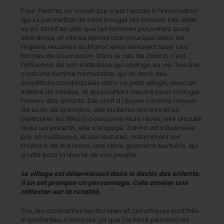
Pour
Fadma
, on voyait que c’est l’accès à l’information
qui lui permettait de faire bouger les choses. Elle avait
vu en allant en ville que les femmes pouvaient aussi
être libres, et elle se demandait pourquoi dans les
régions reculées du Maroc elles devaient subir ces
formes de soumission. Dans le cas de Zahira, c’est
l’influence de son institutrice qui change sa vie. Tissane,
c’est une femme formidable, qui vit dans des
conditions compliquées dans ce petit village, avec un
salaire de misère, et qui pourtant oeuvre pour changer
l’avenir des enfants. Elle croit à l’école comme moyen
de sortir de la misère, elle incite les enfants et en
particulier les filles à poursuivre leurs rêves, elle discute
avec les parents, elle s’engage. Zahira est influencée
par sa maîtresse, et ses lectures, notamment sur
l’histoire de Al Kahina, une reine guerrière berbère, qui
a lutté pour la liberté de son peuple.
Le village est déterminant dans le destin des enfants,
il en est presque un personnage. Cela amène une
réflexion sur la ruralité.
Oui, les contraintes territoriales et climatiques sont très
importantes, c’est pour ça que j’ai filmé pendant les