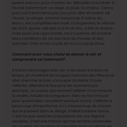
quatre saisons, pour montrer les difficultés d’accéder à
l’école notamment. La neige, la pluie, la chaleur. Zahira
parcourt 6 kilomètres par jour pour aller et revenir de
l’école. Le village, comme beaucoup d’autres au
Maroc, est complètement isolé. Etrangement, le séisme
de 2023, qui les rattrape à la fin du film, a été un drame
mais aussi une opportunité, car il a permis de montrer
leurs conditions de vie aux yeux du monde, et des
autorités. Enfin on les voyait, et on s’occupait d’eux.
Comment avez-vous choisi de donner à voir et
comprendre cet isolement?
A travers les images bien sûr, mais aussi à travers le
temps, en montrant les longues marches des filles pour
aller chercher le bois, s’occuper du bétail. Et puis
l’attente, attendre le bus pour les examens par
exemple. Je voulais absolument refléter à ma mesure
la réalité, installer les longueurs. Elles ne me font pas
peur quand elles racontent quelque chose. L’attente a
beaucoup d’importance, il n’y a beaucoup de choses
qui se passent dans le village, il fallait traduire l’ennui.
C’est ce que vivent les populations de ces régions
reculées. C’est une histoire qui me semble universelle
en ce sens, on aurait pu la raconter dans un village de