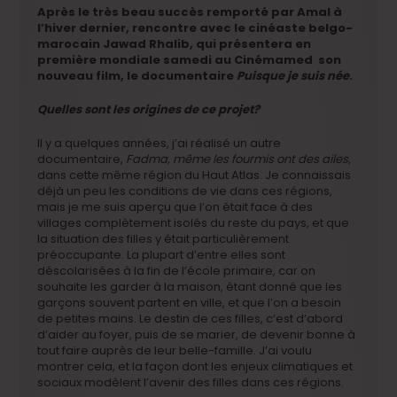
Après le très beau succès remporté par Amal à
l’hiver dernier, rencontre avec le cinéaste belgo-
marocain Jawad Rhalib, qui présentera en
première mondiale samedi au Cinémamed son
nouveau film, le documentaire
Puisque je suis née
.
Quelles sont les origines de ce projet?
Il y a quelques années, j’ai réalisé un autre
documentaire,
Fadma, même les fourmis ont des ailes
,
dans cette même région du Haut Atlas. Je connaissais
déjà un peu les conditions de vie dans ces régions,
mais je me suis aperçu que l’on était face à des
villages complètement isolés du reste du pays, et que
la situation des filles y était particulièrement
préoccupante. La plupart d’entre elles sont
déscolarisées à la fin de l’école primaire, car on
souhaite les garder à la maison, étant donné que les
garçons souvent partent en ville, et que l’on a besoin
de petites mains. Le destin de ces filles, c’est d’abord
d’aider au foyer, puis de se marier, de devenir bonne à
tout faire auprès de leur belle-famille. J’ai voulu
montrer cela, et la façon dont les enjeux climatiques et
sociaux modèlent l’avenir des filles dans ces régions.