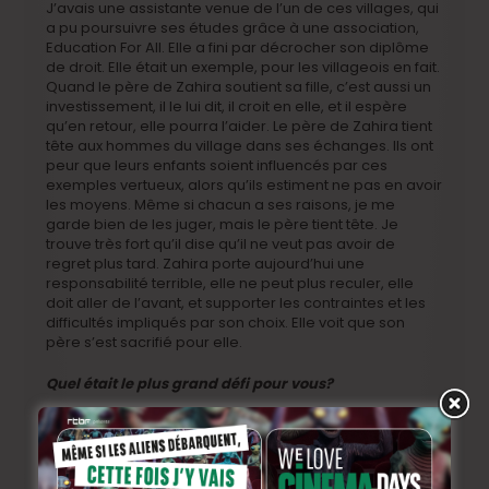
J’avais une assistante venue de l’un de ces villages, qui
a pu poursuivre ses études grâce à une association,
Education For All. Elle a fini par décrocher son diplôme
de droit. Elle était un exemple, pour les villageois en fait.
Quand le père de Zahira soutient sa fille, c’est aussi un
investissement, il le lui dit, il croit en elle, et il espère
qu’en retour, elle pourra l’aider. Le père de Zahira tient
tête aux hommes du village dans ses échanges. Ils ont
peur que leurs enfants soient influencés par ces
exemples vertueux, alors qu’ils estiment ne pas en avoir
les moyens. Même si chacun a ses raisons, je me
garde bien de les juger, mais le père tient tête. Je
trouve très fort qu’il dise qu’il ne veut pas avoir de
regret plus tard. Zahira porte aujourd’hui une
responsabilité terrible, elle ne peut plus reculer, elle
doit aller de l’avant, et supporter les contraintes et les
difficultés impliqués par son choix. Elle voit que son
père s’est sacrifié pour elle.
Quel était le plus grand défi pour vous?
C’est toujours la même chose en documentaire, on doit
convaincre des partenaires, mais un documentaire, ce
n’est pas un scénario, des dialogues, ou même de la
mise-en-scène parfois, il faut s’adapter aux personnes