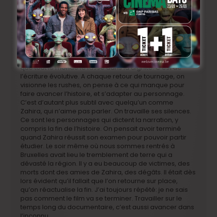
dont on fait des personnages, à leur évolution. Il faut
tenir sur la durée aussi. Il faut y aller, y revenir, tout
reposait ici sur l’engagement des villageois, il fallait
qu’ils adhèrent au projet, y compris le chef du village.
On reste une équipe étrangère qui arrive, des Belges et
des Marocains de la ville, et qui allons montrer entre
autres choses la misère dans laquelle ils vivent. Il faut
que tout le monde le fasse dans la dignité. C’est de
l’écriture évolutive. A chaque retour de tournage, on
visionne les rushes, on pense à ce qui manque pour
faire avancer l’histoire, et s’adapter au personnage.
C’est d’autant plus subtil avec quelqu’un comme
Zahira, qui n’aime pas parler. On travaille ses silences.
Ce sont les personnages qui dictent la narration, y
compris la fin de l’histoire. On pensait avoir terminé
quand Zahira réussit son examen pour pouvoir partir
étudier. Le soir même où nous sommes rentrés à
Bruxelles avait lieu le tremblement de terre qui a
dévasté la région. Il y a eu beaucoup de victimes, des
morts dont des amies de Zahira, des dégâts. Il était dès
lors évident qu’il fallait que l’on retourne sur place,
qu’on réactualise la fin. J’ai toujours répété: je ne sais
pas comment le film va se terminer. Travailler sur le
temps long du documentaire, c’est aussi avancer dans
l’inconnu.