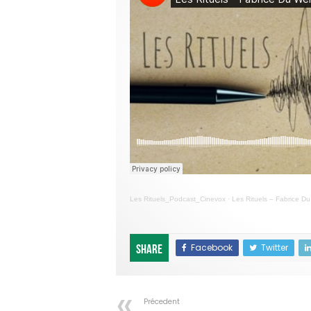
Les Rituels_Podcast_Cinevox
·
Les Rituels – Fabrice Du
Facebook
Twitter
Share
Précedent