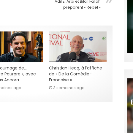
Adil El Arbi et Bilall Fallah
préparent « Rebel »
 tournage de…
Christian Hecq, à l’affiche
re Pourpre », avec
de « De la Comédie-
s Ancora
Francaise »
maines ago
3 semaines ago