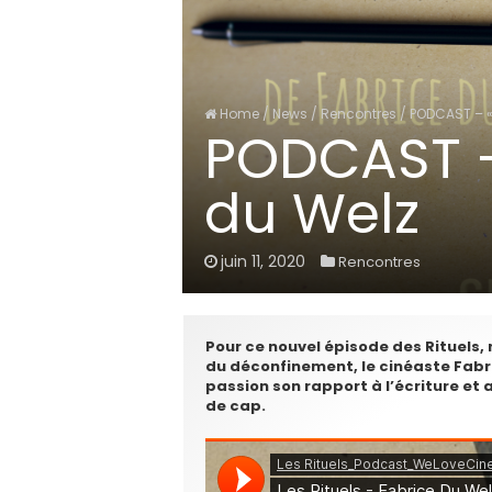
Home
/
News
/
Rencontres
/
PODCAST – « 
PODCAST – 
du Welz
juin 11, 2020
Rencontres
Pour ce nouvel épisode des Rituels, n
du déconfinement, le cinéaste Fabri
passion son rapport à l’écriture et 
de cap.