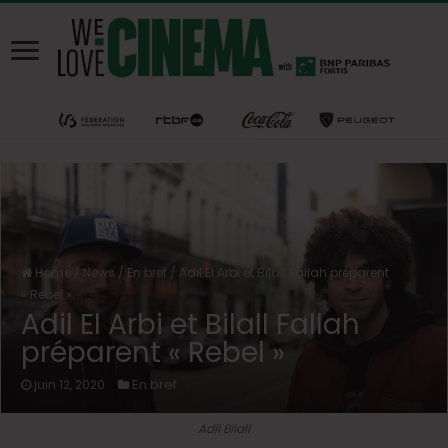
Home
/
News
/
En bref
/
Adil El Arbi et Bilall Fallah préparent
« Rebel »
Adil El Arbi et Bilall Fallah
préparent « Rebel »
En bref
juin 12, 2020
Adil Bilall