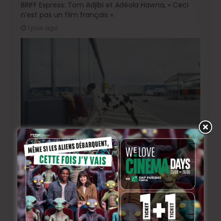
BRIFF Express: Tom Adjibi et Adéola Hawna, « Ceci
n’est pas un film français ».
1 jour ago
BRIFF 2026: la Compétition belge!
3 jours ago