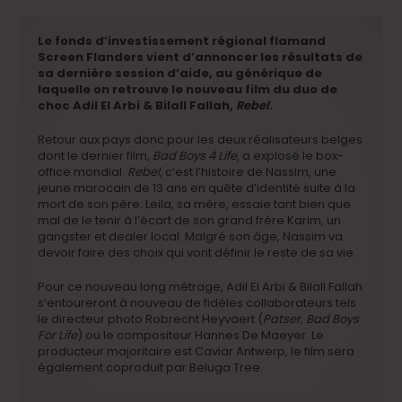
Le fonds d’investissement régional flamand
Screen Flanders vient d’annoncer les résultats de
sa dernière session d’aide, au générique de
laquelle on retrouve le nouveau film du duo de
choc Adil El Arbi & Bilall Fallah,
Rebel
.
Retour aux pays donc pour les deux réalisateurs belges
dont le dernier film,
Bad Boys 4 Life
, a explosé le box-
office mondial.
Rebel
, c’est l’histoire de Nassim, une
jeune marocain de 13 ans en quête d’identité suite à la
mort de son père. Leila, sa mère, essaie tant bien que
mal de le tenir à l’écart de son grand frère Karim, un
gangster et dealer local. Malgré son âge, Nassim va
devoir faire des choix qui vont définir le reste de sa vie.
Pour ce nouveau long métrage, Adil El Arbi & Bilall Fallah
s’entoureront à nouveau de fidèles collaborateurs tels
le directeur photo Robrecht Heyvaert (
Patser
,
Bad Boys
For Life
) ou le compositeur Hannes De Maeyer. Le
producteur majoritaire est Caviar Antwerp, le film sera
également coproduit par Beluga Tree.