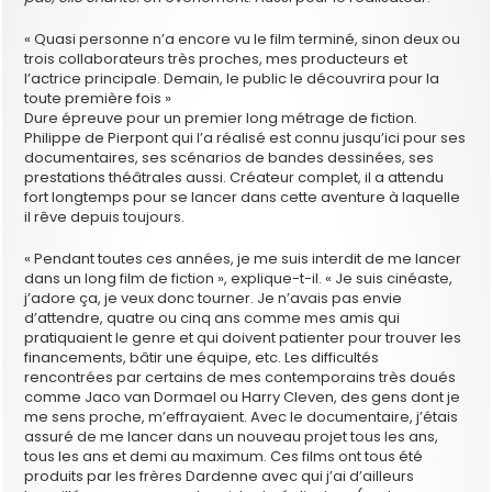
« Quasi personne n’a encore vu le film terminé, sinon deux ou
trois collaborateurs très proches, mes producteurs et
l’actrice principale. Demain, le public le découvrira pour la
toute première fois »
Dure épreuve pour un premier long métrage de fiction.
Philippe de Pierpont qui l’a réalisé est connu jusqu’ici pour ses
documentaires, ses scénarios de bandes dessinées, ses
prestations théâtrales aussi. Créateur complet, il a attendu
fort longtemps pour se lancer dans cette aventure à laquelle
il rêve depuis toujours.
« Pendant toutes ces années, je me suis interdit de me lancer
dans un long film de fiction », explique-t-il. « Je suis cinéaste,
j’adore ça, je veux donc tourner. Je n’avais pas envie
d’attendre, quatre ou cinq ans comme mes amis qui
pratiquaient le genre et qui doivent patienter pour trouver les
financements, bâtir une équipe, etc. Les difficultés
rencontrées par certains de mes contemporains très doués
comme Jaco van Dormael ou Harry Cleven, des gens dont je
me sens proche, m’effrayaient. Avec le documentaire, j’étais
assuré de me lancer dans un nouveau projet tous les ans,
tous les ans et demi au maximum. Ces films ont tous été
produits par les frères Dardenne avec qui j’ai d’ailleurs