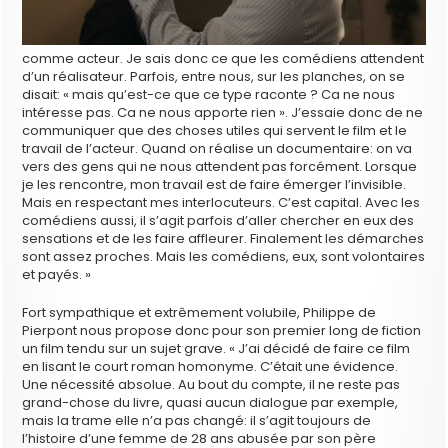
comme acteur. Je sais donc ce que les comédiens attendent
d’un réalisateur. Parfois, entre nous, sur les planches, on se
disait: « mais qu’est-ce que ce type raconte ? Ca ne nous
intéresse pas. Ca ne nous apporte rien ». J’essaie donc de ne
communiquer que des choses utiles qui servent le film et le
travail de l’acteur. Quand on réalise un documentaire: on va
vers des gens qui ne nous attendent pas forcément. Lorsque
je les rencontre, mon travail est de faire émerger l’invisible.
Mais en respectant mes interlocuteurs. C’est capital. Avec les
comédiens aussi, il s’agit parfois d’aller chercher en eux des
sensations et de les faire affleurer. Finalement les démarches
sont assez proches. Mais les comédiens, eux, sont volontaires
et payés. »
Fort sympathique et extrêmement volubile, Philippe de
Pierpont nous propose donc pour son premier long de fiction
un film tendu sur un sujet grave. « J’ai décidé de faire ce film
en lisant le court roman homonyme. C’était une évidence.
Une nécessité absolue. Au bout du compte, il ne reste pas
grand-chose du livre, quasi aucun dialogue par exemple,
mais la trame elle n’a pas changé: il s’agit toujours de
l’histoire d’une femme de 28 ans abusée par son père