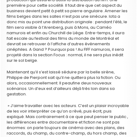
première pour cette société. Il faut dire que cet aspect du
business devient petit à petit sa pierre angulaire. Amener les
films belges dans les salles n’est pas une sinécure. Iota a
donc mis au point une distribution originale : pendant l’été, le
film sera visible à l’Arenberg, puis à Mons, au Caméo
namurois et enfin au Churchill de Liège. Entre-temps, il aura
fait escale au festival des films du monde de Montréal et
devrait se retrouver à l’affiche d’autres événements
cinéphiles. A Gand ? Pourquoi pas ! Au FIFF namurois, il sera
projeté dans la section Focus : normal, il ne sera plus inédit
sur le sol belge.
Maintenant qu’il s’est laissé séduire par la belle sirène,
Philippe de Pierpont sait qu’il ne quittera plus la fiction. Ou
alors, occasionnellement. Il peaufine deux nouveaux
scénarios. Un d’eux est d’ailleurs déjà très loin dans sa
gestation.
» J’aime travailler avec les acteurs. C’est un plaisir incroyable
de les voir interpréter ce qu’on a rêvé, puis écrit, puis
expliqué. Mais contrairement à ce que peut penser le public ,
les différences entre documentaire et fiction ne sont pas
énormes: on parle toujours de cinéma avec des plans, des
raccords, du champ, du contre-champ, du hors champ, des