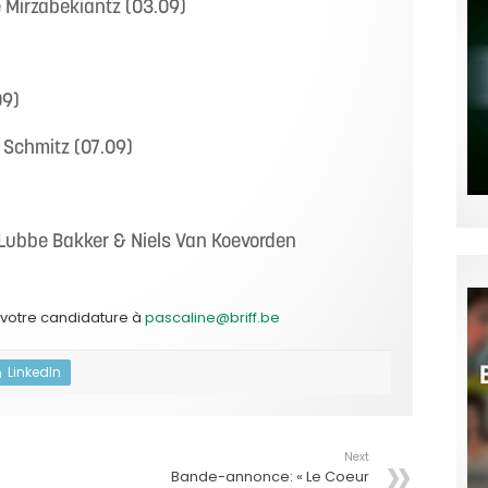
 Mirzabekiantz (03.09)
09)
 Schmitz (07.09)
Lubbe Bakker & Niels Van Koevorden
 votre candidature à
pascaline@briff.be
LinkedIn
Next
Bande-annonce: « Le Coeur