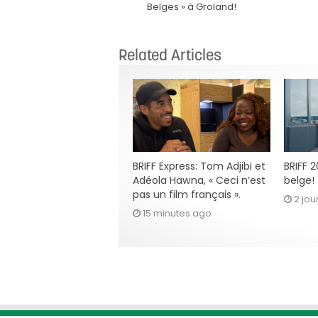
Belges » à Groland!
Related Articles
BRIFF Express: Tom Adjibi et
BRIFF 
Adéola Hawna, « Ceci n’est
belge!
pas un film français ».
2 jou
15 minutes ago