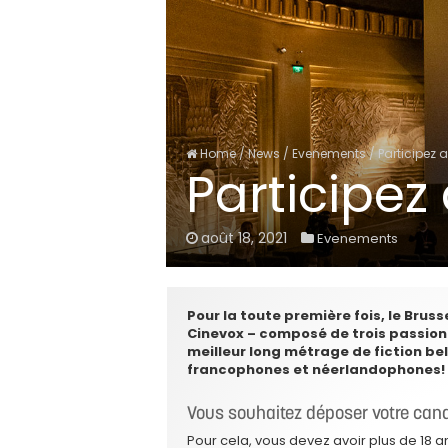
Home
/
News
/
Evenements
/
Participez a
Participez 
août 18, 2021
Evenements
Pour la toute première fois, le Bruss
Cinevox – composé de trois passion
meilleur long métrage de fiction be
francophones et néerlandophones!
Vous souhaitez déposer votre can
Pour cela, vous devez avoir plus de 18 