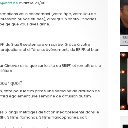
e@briff.be
avant le 23/08.
ormations vous concernant (votre âge, votre lieu de
rofession ou vos études), ainsi qu’un photo. Et parlez-
m belge que vous avez aimé.
BRI
Jo
BRI
« C
Ca
« C
ret
Hol
Ma
IFF, du 3 au 9 septembre en soirée. Grâce à votre
du 
 projections et différents évènements du BRIFF, et bien
.
Cinevox ainsi que sur le site du BRIFF, et remettront le
clôture.
 pour quoi?
ish, offre pour le film primé une semaine de diffusion de
frira également une semaine de diffusion du film
des 6 longs métrages de fiction inédit présenté dans le
FF, 3 films flamands, 3 films francophones, soit: