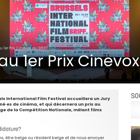
u 1er Prix Cinevox au BRIFF
au 1er Prix Cinevo
SO
els International Film Festival accueillera un Jury
né·es de cinéma, et qui décernera un prix au
lge de la Compétition Nationale, mêlant films
didature?
ans, être belge ou résident belge et de nous envoyer