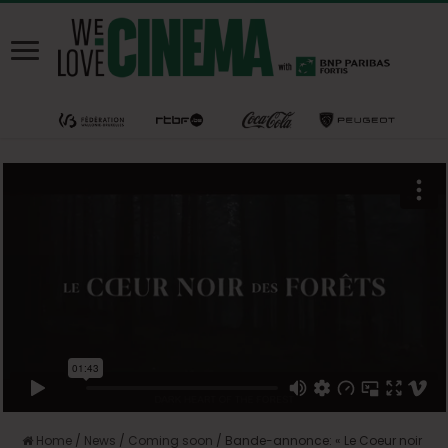
Home
/
News
/
Coming soon
/
Bande-annonce: « Le Coeur noir