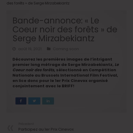
des forêts » de Serge Mirzabekiantz
Bande-annonce: « Le
Coeur noir des forêts » de
Serge Mirzabekiantz
août 19, 2021
Coming soon
Découvrez les premières images de l’intrigant
premier long métrage de Serge Mirzabekiantz,
Le
Coeur noir des forêts
, sélectionné en Compétition
Nationale au Brussels International Film Festival,
en lice donc pour le 1er Prix Cinevox organisé
conjointement avec le BRIFF!
Précedent
Participez au 1er Prix Cinevox