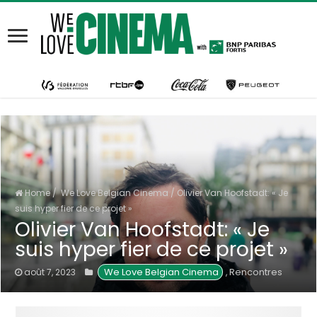
Home
/
We Love Belgian Cinema
/
Olivier Van Hoofstadt: « Je
suis hyper fier de ce projet »
Olivier Van Hoofstadt: « Je
suis hyper fier de ce projet »
We Love Belgian Cinema
Rencontres
août 7, 2023
,