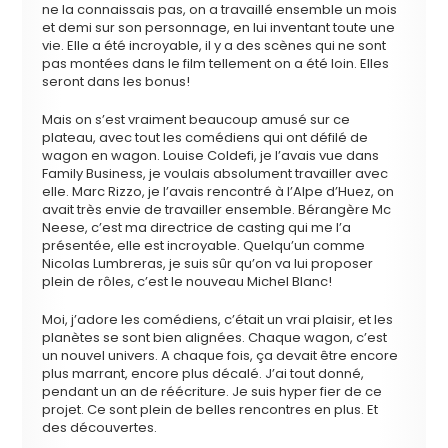
ne la connaissais pas, on a travaillé ensemble un mois
et demi sur son personnage, en lui inventant toute une
vie. Elle a été incroyable, il y a des scènes qui ne sont
pas montées dans le film tellement on a été loin. Elles
seront dans les bonus!
Mais on s’est vraiment beaucoup amusé sur ce
plateau, avec tout les comédiens qui ont défilé de
wagon en wagon. Louise Coldefi, je l’avais vue dans
Family Business, je voulais absolument travailler avec
elle. Marc Rizzo, je l’avais rencontré à l’Alpe d’Huez, on
avait très envie de travailler ensemble. Bérangère Mc
Neese, c’est ma directrice de casting qui me l’a
présentée, elle est incroyable. Quelqu’un comme
Nicolas Lumbreras, je suis sûr qu’on va lui proposer
plein de rôles, c’est le nouveau Michel Blanc!
Moi, j’adore les comédiens, c’était un vrai plaisir, et les
planètes se sont bien alignées. Chaque wagon, c’est
un nouvel univers. A chaque fois, ça devait être encore
plus marrant, encore plus décalé. J’ai tout donné,
pendant un an de réécriture. Je suis hyper fier de ce
projet. Ce sont plein de belles rencontres en plus. Et
des découvertes.