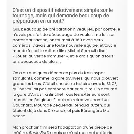
C’est un dispositif relativement simple sur le
tournage, mais qui demande beaucoup de
préparation en amont?
Oui, beaucoup de préparation niveau jeu, par contre je
n’avais pas fait de découpage. Je voulais me laisser
porter par l’action, on tournait à 360 avec deux
caméras. J’avais une toute nouvelle équipe, et tout le
monde faisait le même film. Michel Serrault disait
« Jouer, du verbe s’amuser », et je crois qu’on a tous
pris beaucoup de plaisir.
On a eu quelques décors en plus du train hyper
stimulants, comme la gare d’Anvers, qui nous a ouvert
grand les bras. C’était une autre histoire avec la SNCF,
qui ne voulait pas entendre parler du film. On a tourné
la gare d’Arras… à Binche! Tous les extérieurs sont
tournés en Belgique. Et puis on retrouve Jean-Luc
Couchard, Mourade Zeguendi, Renaud Rutten, qui
étaient déjà dans Dikkenek, et puis Bérangère Mc
Neese.
Mon prochain film sera l’adaptation d’une pièce de
théâtre,
Berlin Berlin
, mais ce n’est pas moi qui écris