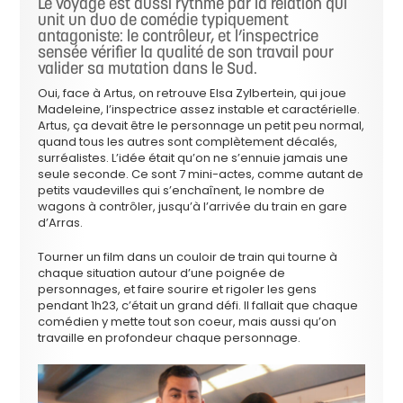
Le voyage est aussi rythmé par la relation qui
unit un duo de comédie typiquement
antagoniste: le contrôleur, et l’inspectrice
sensée vérifier la qualité de son travail pour
valider sa mutation dans le Sud.
Oui, face à Artus, on retrouve Elsa Zylbertein, qui joue
Madeleine, l’inspectrice assez instable et caractérielle.
Artus, ça devait être le personnage un petit peu normal,
quand tous les autres sont complètement décalés,
surréalistes. L’idée était qu’on ne s’ennuie jamais une
seule seconde. Ce sont 7 mini-actes, comme autant de
petits vaudevilles qui s’enchaînent, le nombre de
wagons à contrôler, jusqu’à l’arrivée du train en gare
d’Arras.
Tourner un film dans un couloir de train qui tourne à
chaque situation autour d’une poignée de
personnages, et faire sourire et rigoler les gens
pendant 1h23, c’était un grand défi. Il fallait que chaque
comédien y mette tout son coeur, mais aussi qu’on
travaille en profondeur chaque personnage.