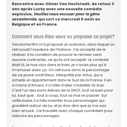
Rencontre avec Olivier Van Hoofstadt, de retour 3
ans après Lucky avec une nouvelle comédie
explosive,
Veuillez nous excuser pour la gêne
occasionnée
, qui sort ce mercredi 9 août en
Belgique et en France.
Comment vous êtes-vous vu proposer ce projet?
Vendome film m’a proposé un scénario, dans lequel on
retrouvait l’ossature de l’histoire. J’ai accepté de le
réaliser à la condition de pouvoir le remixer sans
aucune contrainte, ce qu’ils ont accepté. Le contexte
était là, le huis clos dans le train, je n’avais plus qu’à
m’amuser avec ça. On retrouve donc le personnage
de ce jeune contrôleur, interprété par Artus, qui a
acheté un appartement dans le Sud de la France. Il en
a marre d’Anvers, il a hâte d’aller s’installer là-bas.
C’est l’un des bons élèves de la SNCF, tout va bien pour
lui, sauf que… tout à coup, tout va mal se passer. Sur
cette base, il a fallu inventer tous personnages qui
gravitent autour de lui, et je dois dire que je me suis
bien amusé. J’ai travaillé avec chaque comédien pour
réécrire les personnages.