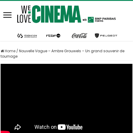
Home
/
Nouvelle Vague – Ambre Grouwels – Un grand souvenir de
tournage