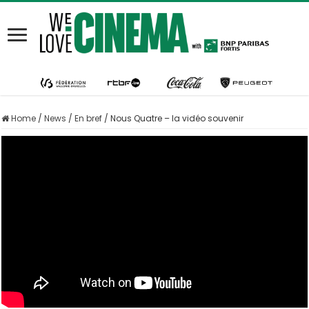
Home
/
News
/
En bref
/
Nous Quatre – la vidéo souvenir