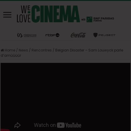
Home
/
News
/
Rencontres
/
Belgian Disaster – Sam Louwyck parle
d’amûûûûr