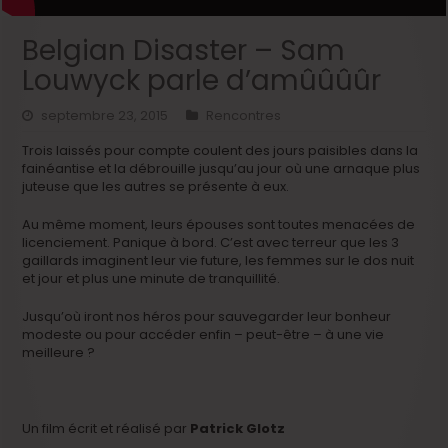
Belgian Disaster – Sam
Louwyck parle d’amûûûûr
septembre 23, 2015
Rencontres
Trois laissés pour compte coulent des jours paisibles dans la
fainéantise et la débrouille jusqu’au jour où une arnaque plus
juteuse que les autres se présente à eux.
Au même moment, leurs épouses sont toutes menacées de
licenciement. Panique à bord. C’est avec terreur que les 3
gaillards imaginent leur vie future, les femmes sur le dos nuit
et jour et plus une minute de tranquillité.
Jusqu’où iront nos héros pour sauvegarder leur bonheur
modeste ou pour accéder enfin – peut-être – à une vie
meilleure ?
Un film écrit et réalisé par
Patrick Glotz