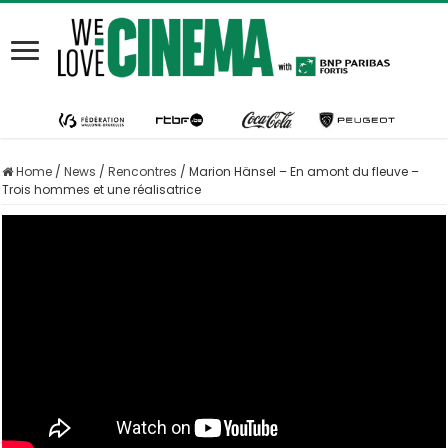
Home
/
News
/
Rencontres
/
Marion Hänsel – En amont du fleuve –
Trois hommes et une réalisatrice