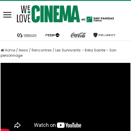
Home
/
News
/
Rencontres
/
Les Survivants – Erika Sainte – Son
personnage