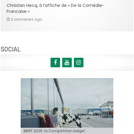
Christian Hecq, à l’affiche de « De la Comédie-
Francaise »
3 semaines ago
SOCIAL
BRIFF 2026: la Compétition belge!
« Coyote vs. Acme », le film maudit de
Capsule #147: « Notre Salut » d’Emmanuel
« Toy Story 5 » franchit le cap du milliard de
« Naughty »: Olivia Wilde réinvente la comédie