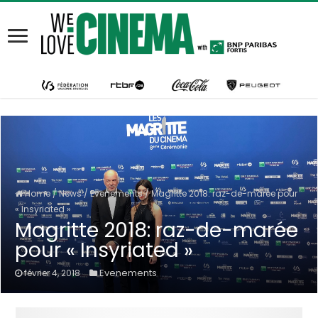
Home
/
News
/
Evenements
/
Magritte 2018: raz-de-marée pour
« Insyriated »
Magritte 2018: raz-de-marée
pour « Insyriated »
Evenements
février 4, 2018