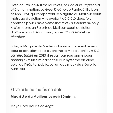
Côté courts, deux films lauréats,
Le Lion et le Singe
déjà
cité en animation, et
Avec Thelma
de Raphaël Balboni
et Ann Sirot, qui remportent le Magritte du Meilleur court
métrage de fiction – ils avaient déjà été deux fois
nommés pour
Fable Domestique
et
La Version du Loup
-, c’est donc un 3e prix du Meilleur court de fiction
d’affilée pour Hélicotronc, après
L’Ours Noir
et
Le
Plombier
.
Enfin, le Magritte du Meilleur documentaire est revenu
pour la deuxième fois à Jérôme le Maire. Après
Le Thé
ou l’électricité
en 2013, il est à nouveau primé pour
Burning Out
, un film édifiant sur un système en crise,
celui de l’hôpital public, et l’un des maux du siècle, le
burn-out.
Et voici le palmarès en détail.
Magritte du
Meilleur espoir féminin:
Maya Dory pour
Mon Ange