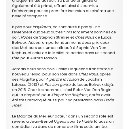
chaque minute du récit. Sa bande originale a
également été primé, offrant ainsi à Jean-Luc
Fafchamps pour sa première incursion au cinéma une
belle récompense.
6 prix pour
Insyriated
, ce sont aussi 6 prix qui ne
reviennent aux deux autres films largement nominés ce
soir,
Noces
de Stephan Streker et
Chez Nous
de Lucas
Belvaux.
Noces
remporte néanmoins deux prix, ceux
des Meilleurs costumes attribué à Sophie Van Den
Keybus, et celui de la Meilleure actrice dans un second
rôle pour Aurora Marion.
Jamais deux sans trois, Emilie Dequenne transforme à
nouveau l’essai pour son rôle dans
Chez Nous
, après
ses Magritte pour
A perdre la raison
de Joachim
Lafosse (2013) et
Pas son genre
de Lucas Belvaux déjà,
en 2015. Chez les hommes, c’est Peter Van Den Begin
qui l’a emporté pour
King of the Belgians
, après avoir
été très remarqué aussi pour sa prestation dans
Dode
Hoek
.
Le Magritte du Meilleur acteur dans un second rôle est
revenu à Jean-Benoît Ugeux pour
Le Fidèle
, là aussi un
comédien vu dans de nombreux films cette année,