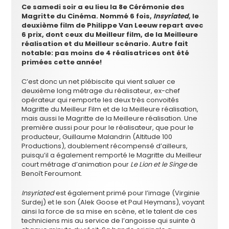
Ce samedi soir a eu lieu la 8e Cérémonie des
Magritte du Cinéma. Nommé 6 fois,
Insyriated
, le
deuxième film de Philippe Van Leeuw repart avec
6 prix, dont ceux du Meilleur film, de la Meilleure
réalisation et du Meilleur scénario. Autre fait
notable: pas moins de 4 réalisatrices ont été
primées cette année!
C’est donc un net plébiscite qui vient saluer ce
deuxième long métrage du réalisateur, ex-chef
opérateur qui remporte les deux très convoités
Magritte du Meilleur Film et de la Meilleure réalisation,
mais aussi le Magritte de la Meilleure réalisation. Une
première aussi pour pour le réalisateur, que pour le
producteur, Guillaume Malandrin (Altitude 100
Productions), doublement récompensé d’ailleurs,
puisqu’il a également remporté le Magritte du Meilleur
court métrage d’animation pour
Le Lion et le Singe
de
Benoît Feroumont.
Insyriated
est également primé pour l’image (Virginie
Surdej) et le son (Alek Goose et Paul Heymans), voyant
ainsi la force de sa mise en scène, et le talent de ces
techniciens mis au service de l’angoisse qui suinte à