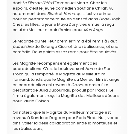
dont
Le Film de l’été
d’Emmanuel Marre. Chez les
espoirs, c’est le jeune comédien Soufiane Chilah, vu
notamment dans
Black
et
Home
, qui s’est vu primer
pour sa performance toute en densité dans
Dode Hoek
.
Chez les filles, la jeune Maya Dory, très émue, a reçu
celui du Meilleur espoir féminin pour
Mon Ange
.
Le Magritte du Meilleur premier film a été remis à
Faut
pas lui dire
de Solange Cicurel. Une réalisatrice, et une
comédie. Deux points assez rares pour être soulevés!
Les Magritte récompensent également des
coproductions. C’est le bouleversant
Home
de Fien
Troch qui a remporté le Magritte du Meilleur film
flamand, tandis que le Magritte du Meilleur film étranger
en coproduction est revenu à
Grave
, premier film
percutant de Julia Ducournau, produit par Frakas. Le
film a également reçu le Magritte des Meilleurs décors
pour Laurie Colson.
On notera que le Magritte du Meilleur montage est
revenu à Sandrine Degeen pour Paris Pieds Nus, venant
ainsi valier la belle collaboration entre la monteuse et
les réalisateurs,