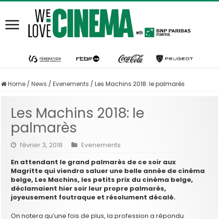
Home
/
News
/
Evenements
/
Les Machins 2018: le palmarès
Les Machins 2018: le
palmarès
février 3, 2018
Evenements
En attendant le grand palmarès de ce soir aux
Magritte qui viendra saluer une belle année de cinéma
belge, Les Machins, les petits prix du cinéma belge,
déclamaient hier soir leur propre palmarès,
joyeusement foutraque et résolument décalé.
On notera qu’une fois de plus, la profession a répondu