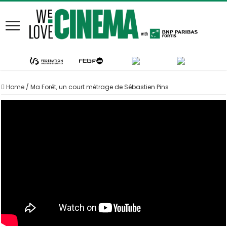
Home
/
Ma Forêt, un court métrage de Sébastien Pins