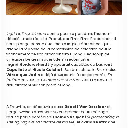
Ingrid fait son cinéma
donne pour sa part dans l’humour
décalé… mais réaliste. Produit par Films Films Productions, il
nous plonge dans le quotidien d’Ingrid, réalisatrice, qui…
attend la réponse de la commission de sélection pour le
financement de son prochain film ! Haha. Beaucoup de
cinéastes belges risquent de s’y reconnaître.
Ingrid Heiderscheidt
y apparaît aux côtés de
Laurent
Capelluto
et
Nicole Colchat.
Sa réalisatrice la Bruxelloise
Véronique Jadin
a déjà deux courts à son palmarès:
En
fanfare
en 2009 et
Comme des Héros
en 2011. Elle travaille
actuellement sur son premier long.
A Trouville, on découvrira aussi
Benoît Van Dorslaer
et
Serge Swysen dans
War Room
, premier court métrage
réalisé par le comédien
Thomas Stuyck
(
Supercondriaque,
The Zig Zag Kid, La Chance de ma vie
) et
Adrian Petrache.