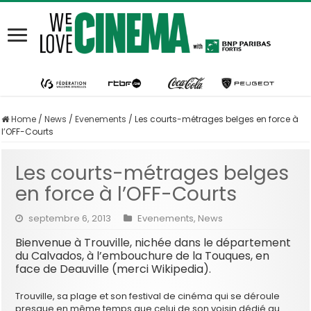
Home
/
News
/
Evenements
/
Les courts-métrages belges en force à
l’OFF-Courts
Les courts-métrages belges
en force à l’OFF-Courts
septembre 6, 2013
Evenements
,
News
Bienvenue à Trouville, nichée dans le département
du Calvados, à l’embouchure de la Touques, en
face de Deauville (merci Wikipedia).
Trouville, sa plage et son festival de cinéma qui se déroule
presque en même temps que celui de son voisin dédié au