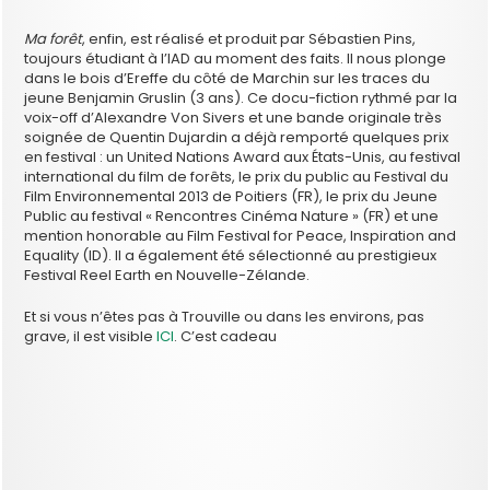
Ma forêt
, enfin, est réalisé et produit par Sébastien Pins,
toujours étudiant à l’IAD au moment des faits. Il nous plonge
dans le bois d’Ereffe du côté de Marchin sur les traces du
jeune Benjamin Gruslin (3 ans). Ce docu-fiction rythmé par la
voix-off d’Alexandre Von Sivers et une bande originale très
soignée de Quentin Dujardin a déjà remporté quelques prix
en festival : un United Nations Award aux États-Unis, au festival
international du film de forêts, le prix du public au Festival du
Film Environnemental 2013 de Poitiers (FR), le prix du Jeune
Public au festival « Rencontres Cinéma Nature » (FR) et une
mention honorable au Film Festival for Peace, Inspiration and
Equality (ID). Il a également été sélectionné au prestigieux
Festival Reel Earth en Nouvelle-Zélande.
Et si vous n’êtes pas à Trouville ou dans les environs, pas
grave, il est visible
ICI
. C’est cadeau