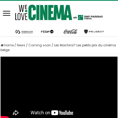
Home
/
News
/
Coming soon
/
Les Machins? Les petits prix du cinéma
belge