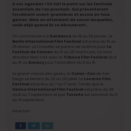
A vos agendas ! On fait le point sur les festivals
essentiels de l’an prochain. Qui présenteront
forcément avant-premières et exclus en tous
genres. Mais en attendant de savoir lesquelles,
voilà déjà quand ils se dérouleront…
On commencera à
Sundance
du 18 au 28 janvier. Le
Berlin International Film Festival
est prévu du 15 au
25 février. La Croisette se parera de cinéma pour
Le
Festival de Cannes
du 14 au 25 mai.En juin, ce sera
direction New York avec le
Tribeca Film Festival
du 5
au 16 ou
Annecy
pour l’animation du 9 au 15.
La grand-messe des geeks, le
Comic-Con
de San
Diego se tiendra du 25 au 28 juillet. Le
Locarno Film
Festival
est prévu du 7 au 17 août. Tandis que le
Venice International Film Festival
est prévu du 28
août au 7 septembre et que
Toronto
est annoncé du 9
au 19 septembre.
Have fun!