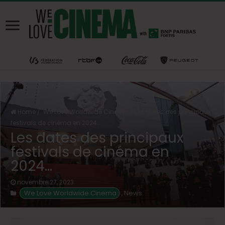
Home
/
We Love Worldwide Cinema
/
Les dates des principaux
festivals de cinéma en 2024…
Les dates des principaux
festivals de cinéma en
2024…
novembre 27, 2023
 We Love Worldwide Cinema
News
,