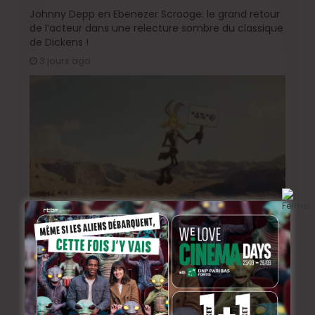
Johnny Depp en Ebenezer Scrooge: le grand retour
de l’acteur dans une relecture sombre du classique
de Dickens !
3 jours ago
« Coyote vs. Acme », le film maudit de Hollywood a
enfin une date de sortie !
5 jours ago