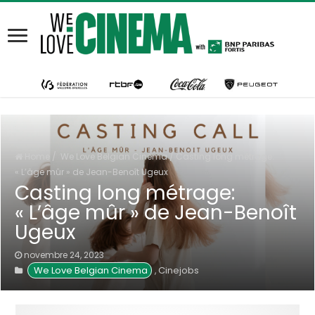
Home
/
We Love Belgian Cinema
/
Casting long métrage:
« L’âge mûr » de Jean-Benoît Ugeux
Casting long métrage:
« L’âge mûr » de Jean-Benoît
Ugeux
novembre 24, 2023
We Love Belgian Cinema
Cinejobs
,