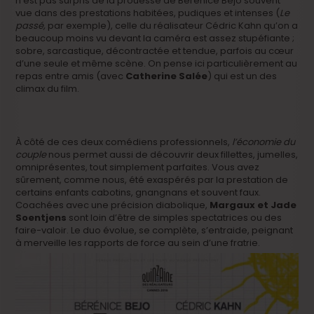
n’est pas surpris de la prouesse de Bérénice Béjo souvent
vue dans des prestations habitées, pudiques et intenses (
Le
passé,
par exemple), celle du réalisateur Cédric Kahn qu’on a
beaucoup moins vu devant la caméra est assez stupéfiante ;
sobre, sarcastique, décontractée et tendue, parfois au cœur
d’une seule et même scène. On pense ici particulièrement au
repas entre amis (avec
Catherine Salée
) qui est un des
climax du film.
À côté de ces deux comédiens professionnels,
l’économie du
couple
nous permet aussi de découvrir deux fillettes, jumelles,
omniprésentes, tout simplement parfaites. Vous avez
sûrement, comme nous, été exaspérés par la prestation de
certains enfants cabotins, gnangnans et souvent faux.
Coachées avec une précision diabolique,
Margaux et Jade
Soentjens
sont loin d’être de simples spectatrices ou des
faire-valoir. Le duo évolue, se complète, s’entraide, peignant
à merveille les rapports de force au sein d’une fratrie.