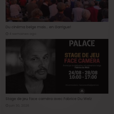
Du cinéma belge mais… en Garrigue!
4 semaines ago
Stage de jeu face caméra avec Fabrice Du Welz
juin 30, 2026