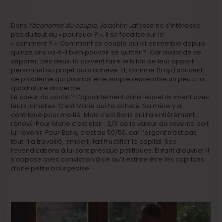
Dans
l’économie du couple,
Joachim Lafosse ne s’intéresse
pas du tout au « pourquoi ? ». Il se focalise sur le
« comment ? ». Comment ce couple qui vit ensemble depuis
quinze ans va-t-il bien pouvoir se quitter ? Car avant de se
séparer, ces deux-là doivent faire le bilan de leur apport
personnel au projet qui s’achève. Et, comme (trop) souvent,
ce problème qui pourrait être simple ressemble un peu à la
quadrature du cercle.
Le coeur du conflit ? L’appartement dans lequel ils vivent avec
leurs jumelles. C’est Marie qui l’a acheté. Sa mère y a
contribué pour moitié. Mais c’est Boris qui l’a entièrement
rénové́. Pour Marie c’est clair : 2/3 de la valeur de revente doit
lui revenir. Pour Boris, c’est du 50/50, car l’argent n’est pas
tout. Il a travaillé, embelli, fait fructifier le capital. Ses
revendications à lui sont presque politiques. Enfant d’ouvrier il
s’oppose avec conviction à ce qu’il estime être les caprices
d’une petite bourgeoise.