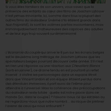
Si vous êtes familiers de son univers, vous savez que la
présence des enfants au cœur des films de Joachim Lafosse
n’est jamais innocente. Ici, comme dans tous la plupart des
autres films du réalisateur (même s’ils étaient grands dans
Nue Propriété
), ils sont les victimes parfois involontaires, mais
immanquablement malheureuses des caprices des adultes
et de leur ego trop souvent surdimensionné.
L’économie du couple
qui arrive le 8 juin sur les écrans belges
est le deuxième long métrage de Joachim Lafosse que les
spectateurs belges pourront découvrir cette année. S’il n’est
en rien une réponse ou une réaction aux
Chevaliers Blancs
(sorti en janvier), ce drame tendu en est pourtant un reflet
inversé : il cloître les personnages dans un espace étroit
alors que Vincent Lindon et son équipe étaient perdus dans
des étendues immenses, il part aussi de l’intime pour
atteindre à l’universel. Mais la cohérence des préoccupations
du réalisateur reste totale : quelle est notre place dans ce
monde (ici, dans le couple) ? Faisons-nous ce qui est bien ou
ne regardons-nous que notre nombril … au risque de piétiner
l’avenir de ceux qui nous entourent ?