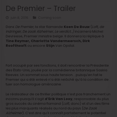
De Premier – Trailer
juin 8, 2016
Coming soon
Dans
De Premier
, la star flamande
Koen De Bouw
(
Loft, de
indringer, De zaak Alzheimer, Le verdict..)
incarnera Michel
Devreese, Premier ministre belge. Il donnera la réplique à
Tine Reymer, Charlotte Vandermeersch, Dirk
Roofthooft
ou encore
Stijn
Van Opstal.
Fort occupé par ses fonctions, il doit rencontrer la Présidente
des États-Unis, jouée par la comédienne britannique Saskia
Reeves. Un sommet sous haute tension… puisqu’en fait le
Premier qui a été enlevé n’a été relâché qu’à la condition de…
tuer son homologue américaine.
Le réalisateur de ce thriller politique n’est pas franchement un
inconnu puisqu’il s’agit
d’Erik Van Looy
, responsable du plus
gros succès du cinéma flamand (
Loft
, donc) et d’un des films
les plus marquants réalisés au nord du pays (
De Zaak
Alzheimer
). C’est dire qu’il connaît parfaitement le potentiel