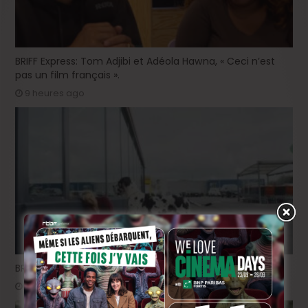
BRIFF Express: Tom Adjibi et Adéola Hawna, « Ceci n’est
pas un film français ».
9 heures ago
BRIFF 2026: la Compétition belge!
2 jours ago