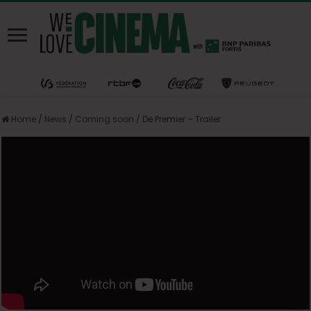
Home
/
News
/
Coming soon
/
De Premier – Trailer