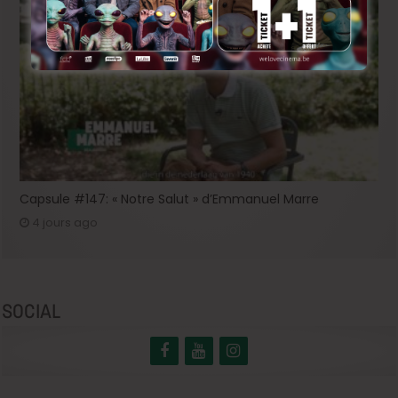
Capsule #147: « Notre Salut » d’Emmanuel Marre
4 jours ago
SOCIAL