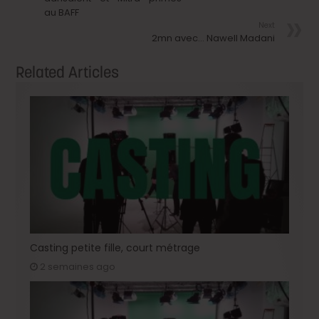
au BAFF
Next
2mn avec… Nawell Madani
Related Articles
Casting petite fille, court métrage
2 semaines ago