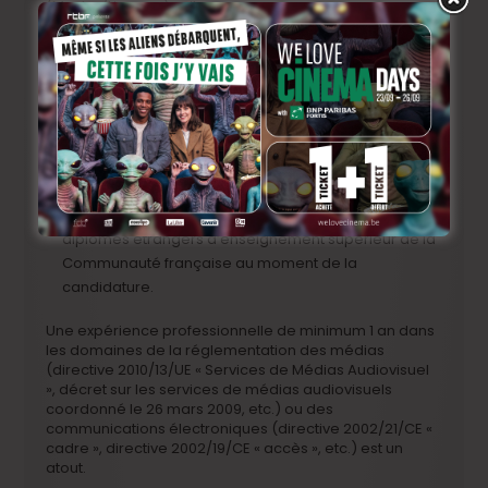
(Master/Licence) soit :
en sciences juridiques (droit) ; de préférence
en sciences politiques
en politique économique et sociale
en catégorie « sciences économiques et de gestion
»
ou de son équivalence reconnue par le Service de la
reconnaissance académique et professionnelle des
diplômes étrangers d’enseignement supérieur de la
Communauté française au moment de la
candidature.
Une expérience professionnelle de minimum 1 an dans
les domaines de la réglementation des médias
(directive 2010/13/UE « Services de Médias Audiovisuel
», décret sur les services de médias audiovisuels
coordonné le 26 mars 2009, etc.) ou des
communications électroniques (directive 2002/21/CE «
cadre », directive 2002/19/CE « accès », etc.) est un
atout.