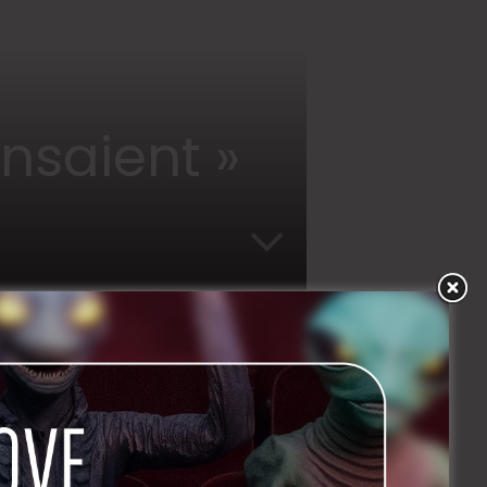
nsaient »
CIAL