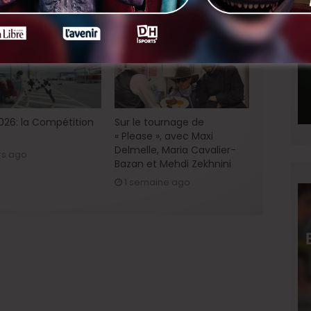
2026: la Compétition
Sur le tournage de
« Please », avec Maxi
Delmelle, Maria Cavalier-
rs ago
Bazan et Mehdi Zekhnini
1 semaine ago