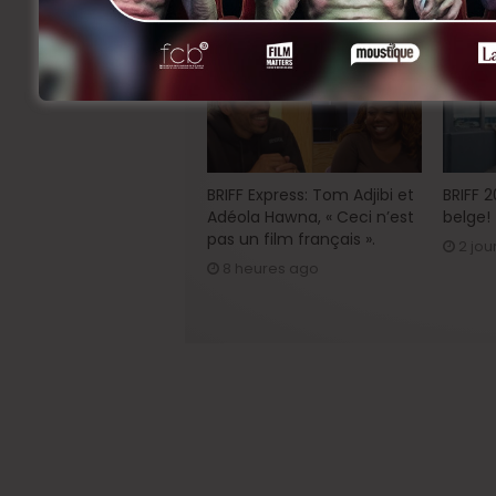
Related Articles
BRIFF Express: Tom Adjibi et
BRIFF 
Adéola Hawna, « Ceci n’est
belge!
pas un film français ».
2 jou
8 heures ago