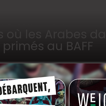
 Arabes dansaient » et « Mitra » primés au BAFF
 où les Arabes da
 » primés au BAFF
SO
 week-end au BAFF (Brussels Art Film Festival),
Au
ad Rhalib et
Mitra
de Jorge Leon. Il faut dire que
s approfondies sur l’art l’un comme expression
me outil de médiation d’une souffrance aussi
ad Rhalib a reçu le Prix du Film sur l’Art, remis par le
 complexe qu’il n’y paraît et permet, avec joie et