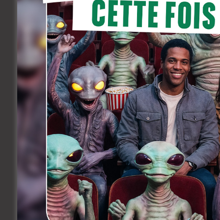
courage, d’aborder le lien passé et pré
revient sur l’amour des arts, et de la da
un amour obscurci aujourd’hui par la pr
Il rencontre autant de témoins, artistes 
Mitra
, de Jorge Leon, sorti ce mercredi, 
qui intègre la mise en abyme, le cinéma, 
le son et une forte présence de regards 
envahis. »
Mitra
, projet atypique et sing
réalité et fiction, au coeur du cinéma 
work in progress, la mise en scène, en i
de la psychanalyste iranienne Mitra Kadi
Facebook
Twitter
Share
Précedent
Felix Van Groeningen: « L’amour
inconditionnel qui unit ce père
et son fils est tellement
inspirant »