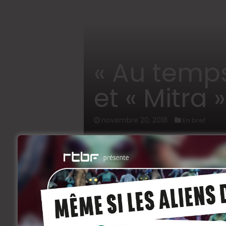
Home
/
News
/
En bref
/
« Au temps où les
« Au temps
et « Mitra
novembre 20, 2018
En bref
Deux films belges ont été primés ce
temps où les Arabes dansaient
de Jaw
les deux films livrent des réflexion
d’une culture en péril, l’autre com
intime que politique.
Au temps où les Arabes dansaient
de Jaw
Jury International, « parce qu’il est plus